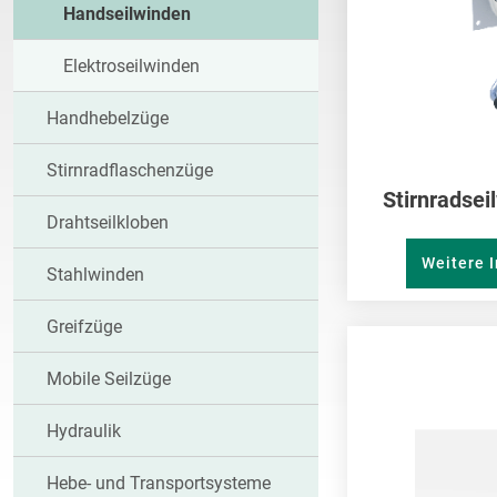
Handseilwinden
Elektroseilwinden
Handhebelzüge
Stirnradflaschenzüge
Stirnradsei
Drahtseilkloben
Weitere 
Stahlwinden
Greifzüge
Mobile Seilzüge
Hydraulik
Hebe- und Transportsysteme