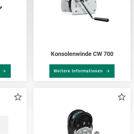
Konsolenwinde CW 700
n
Weitere Informationen
ZUR
ZU
MERKLISTE
ME
HINZUFÜGEN
HI