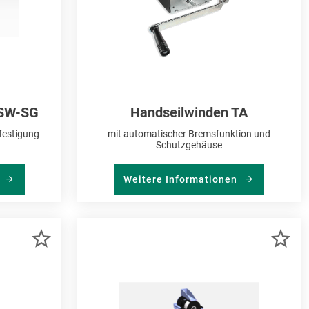
HSW-SG
Handseilwinden TA
festigung
mit automatischer Bremsfunktion und
Schutzgehäuse
n
Weitere Informationen
ZUR
ZU
MERKLISTE
ME
HINZUFÜGEN
HI