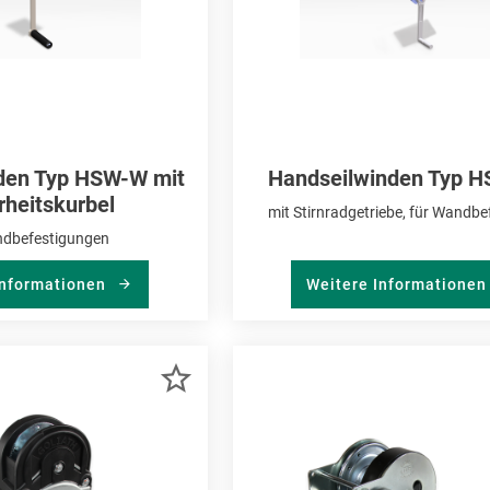
den Typ HSW-W mit
Handseilwinden Typ 
rheitskurbel
mit Stirnradgetriebe, für Wandbe
ndbefestigungen
Informationen
Weitere Informatione
ZUR
MERKLISTE
HINZUFÜGEN