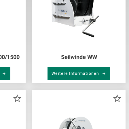
000/1500
Seilwinde WW
n
Weitere Informationen
ZUR
ZU
MERKLISTE
ME
HINZUFÜGEN
HI