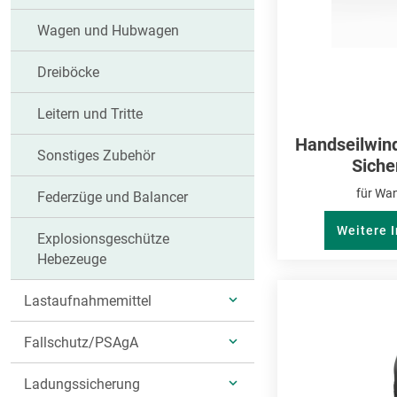
Wagen und Hubwagen
Dreiböcke
Leitern und Tritte
Handseilwin
Sonstiges Zubehör
Siche
für Wa
Federzüge und Balancer
Weitere 
Explosionsgeschütze
Hebezeuge
Lastaufnahmemittel
UNTERKATEGORIEN
Fallschutz/PSAgA
ANZEIGEN
UNTERKATEGORIEN
Ladungssicherung
ANZEIGEN
UNTERKATEGORIEN