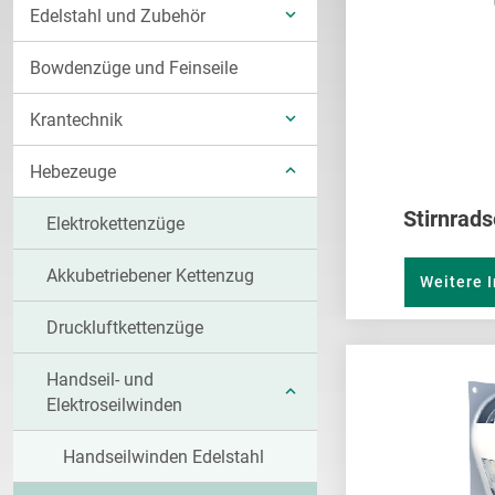
Edelstahl und Zubehör
ANZEIGEN
UNTERKATEGORIEN
Bowdenzüge und Feinseile
ANZEIGEN
Krantechnik
UNTERKATEGORIEN
Hebezeuge
ANZEIGEN
UNTERKATEGORIEN
Stirnrads
Elektrokettenzüge
ANZEIGEN
Akkubetriebener Kettenzug
Weitere 
Druckluftkettenzüge
Handseil- und
UNTERKATEGORIEN
Elektroseilwinden
ANZEIGEN
Handseilwinden Edelstahl