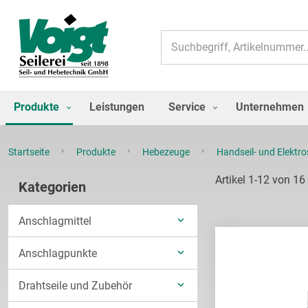
Suche
Produkte
Leistungen
Service
Unternehmen
Startseite
Produkte
Hebezeuge
Handseil- und Elektr
Artikel
1
-
12
von
16
Kategorien
Anschlagmittel
UNTERKATEGORIEN
Anschlagpunkte
ANZEIGEN
UNTERKATEGORIEN
Drahtseile und Zubehör
ANZEIGEN
UNTERKATEGORIEN