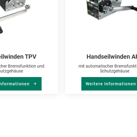
ilwinden TPV
Handseilwinden A
cher Bremsfunktion und
mit automatischer Bremsfunkt
hutzgehäuse
Schutzgehäuse
Informationen
Weitere Informatione
 Seite