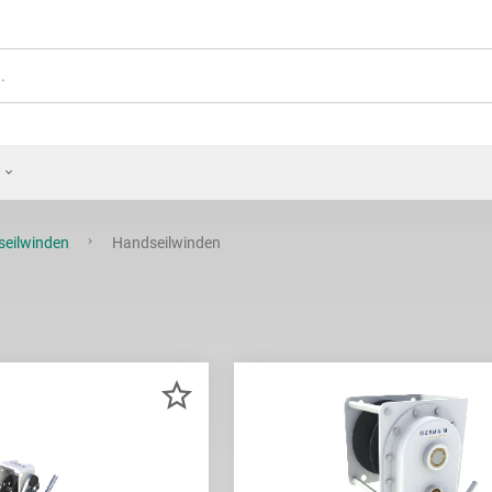
oseilwinden
Handseilwinden
ZUR
MERKLISTE
HINZUFÜGEN