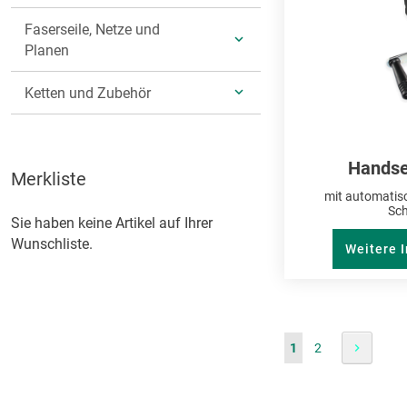
Faserseile, Netze und
ANZEIGEN
UNTERKATEGORIEN
Planen
ANZEIGEN
Ketten und Zubehör
UNTERKATEGORIEN
ANZEIGEN
Handse
Merkliste
mit automatis
Sc
Sie haben keine Artikel auf Ihrer
Wunschliste.
Weitere 
Seite
Sie lesen gerade die
Seite
Seite
Weiter
1
2