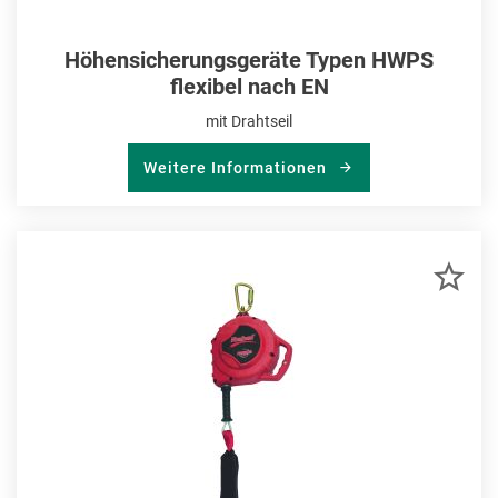
Höhensicherungsgeräte Typen HWPS
flexibel nach EN
mit Drahtseil
Weitere Informationen
ZU
MER
HIN