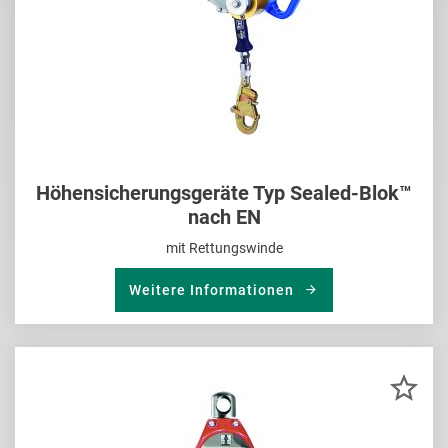
Höhensicherungsgeräte Typ Sealed-Blok™
nach EN
mit Rettungswinde
Weitere Informationen
ZU
MER