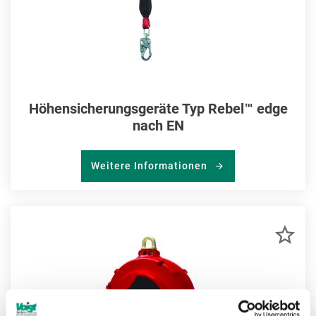
Höhensicherungsgeräte Typ Rebel™ edge
nach EN
Weitere Informationen
ZU
MER
HIN