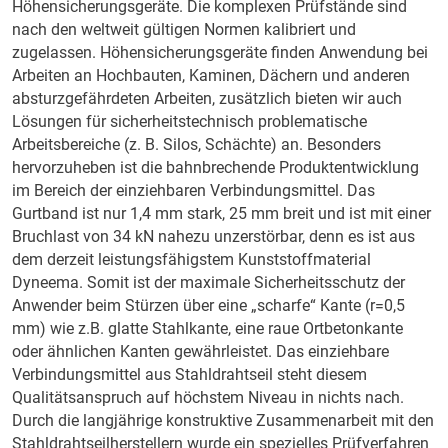
Höhensicherungsgeräte. Die komplexen Prüfstände sind
nach den weltweit gültigen Normen kalibriert und
zugelassen. Höhensicherungsgeräte finden Anwendung bei
Arbeiten an Hochbauten, Kaminen, Dächern und anderen
absturzgefährdeten Arbeiten, zusätzlich bieten wir auch
Lösungen für sicherheitstechnisch problematische
Arbeitsbereiche (z. B. Silos, Schächte) an. Besonders
hervorzuheben ist die bahnbrechende Produktentwicklung
im Bereich der einziehbaren Verbindungsmittel. Das
Gurtband ist nur 1,4 mm stark, 25 mm breit und ist mit einer
Bruchlast von 34 kN nahezu unzerstörbar, denn es ist aus
dem derzeit leistungsfähigstem Kunststoffmaterial
Dyneema. Somit ist der maximale Sicherheitsschutz der
Anwender beim Stürzen über eine „scharfe“ Kante (r=0,5
mm) wie z.B. glatte Stahlkante, eine raue Ortbetonkante
oder ähnlichen Kanten gewährleistet. Das einziehbare
Verbindungsmittel aus Stahldrahtseil steht diesem
Qualitätsanspruch auf höchstem Niveau in nichts nach.
Durch die langjährige konstruktive Zusammenarbeit mit den
Stahldrahtseilherstellern wurde ein spezielles Prüfverfahren