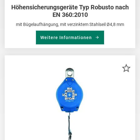
Höhensicherungsgeräte Typ Robusto nach
EN 360:2010
mit Bügelaufhängung, mit verzinktem Stahlseil Ø4,8 mm
Weitere Informationen
ZU
MER
HIN