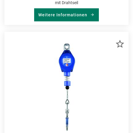
mit Drahtseil
Weitere Informationen
ZU
MER
HIN