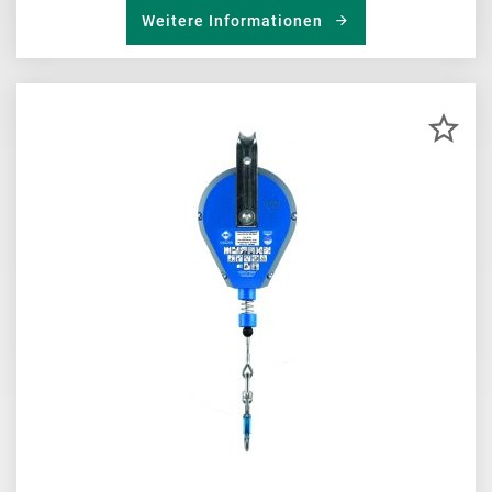
Weitere Informationen
ZU
MER
HIN