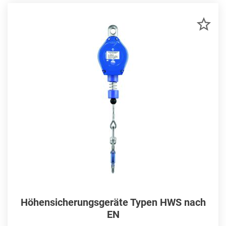
ZU
MER
HIN
Höhensicherungsgeräte Typen HWS nach
EN