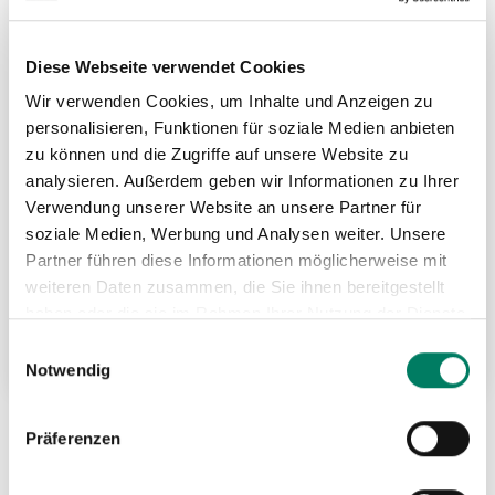
Diese Webseite verwendet Cookies
Wir verwenden Cookies, um Inhalte und Anzeigen zu
personalisieren, Funktionen für soziale Medien anbieten
zu können und die Zugriffe auf unsere Website zu
analysieren. Außerdem geben wir Informationen zu Ihrer
Verwendung unserer Website an unsere Partner für
soziale Medien, Werbung und Analysen weiter. Unsere
Höhensicherungsgeräte Typ Rebel™ nach
Partner führen diese Informationen möglicherweise mit
EN
weiteren Daten zusammen, die Sie ihnen bereitgestellt
haben oder die sie im Rahmen Ihrer Nutzung der Dienste
gesammelt haben.
Einwilligungsauswahl
Weitere Informationen
Notwendig
Präferenzen
Seite
Seite
Weite
Sie
Seite
1
2
lesen