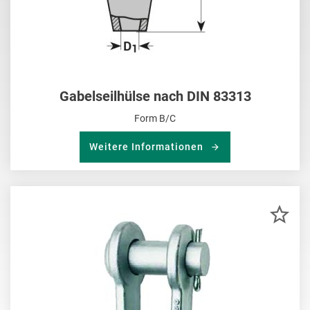
Gabelseilhülse nach DIN 83313
Form B/C
Weitere Informationen
ZU
MER
HIN