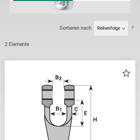
Ab
Sortieren nach
so
2
Elemente
ZU
MER
HIN