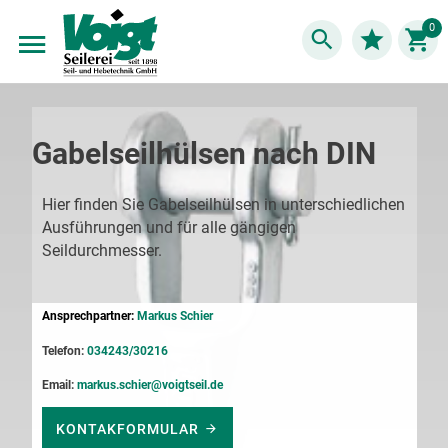
Suche
Zum
Merkliste
0
W
Inhalt
springen
Gabelseilhülsen nach DIN
Hier finden Sie Gabelseilhülsen in unterschiedlichen
Ausführungen und für alle gängigen
Seildurchmesser.
Ansprechpartner:
Markus Schier
Telefon:
034243/30216
Email:
markus.schier@voigtseil.de
KONTAKFORMULAR