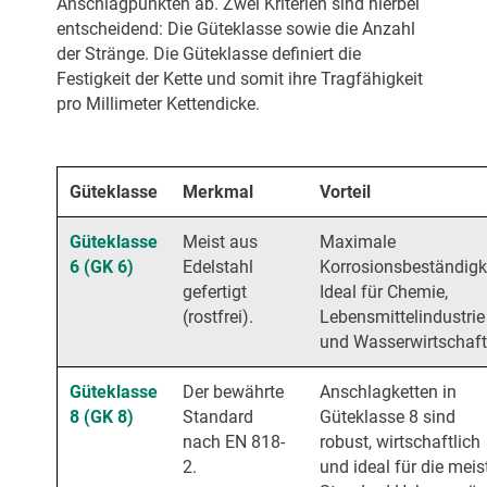
Anschlagpunkten ab. Zwei Kriterien sind hierbei
entscheidend: Die Güteklasse sowie die Anzahl
der Stränge. Die Güteklasse definiert die
Festigkeit der Kette und somit ihre Tragfähigkeit
pro Millimeter Kettendicke.
Güteklasse
Merkmal
Vorteil
Güteklasse
Meist aus
Maximale
6 (GK 6)
Edelstahl
Korrosionsbeständigke
gefertigt
Ideal für Chemie,
(rostfrei).
Lebensmittelindustrie
und Wasserwirtschaft
Güteklasse
Der bewährte
Anschlagketten in
8 (GK 8)
Standard
Güteklasse 8 sind
nach EN 818-
robust, wirtschaftlich
2.
und ideal für die meis