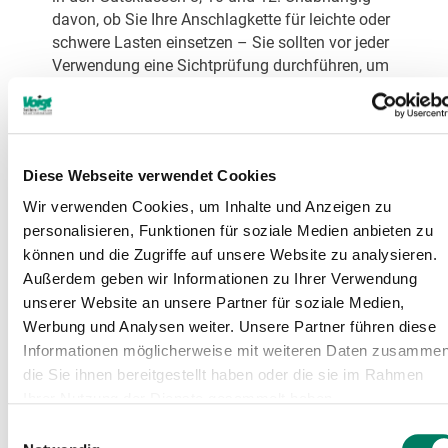
davon, ob Sie Ihre Anschlagkette für leichte oder
schwere Lasten einsetzen – Sie sollten vor jeder
Verwendung eine Sichtprüfung durchführen, um
sicher zu sein, dass die Anschlagketten den
Belastungen standhalten.
Anschlagkette 1-Strang: Die Einstrang-
Anschlagkette ist ideal für einfache
Diese Webseite verwendet Cookies
Hebevorgänge, bei denen eine
Wir verwenden Cookies, um Inhalte und Anzeigen zu
gleichmäßige Gewichtsverteilung gegeben
personalisieren, Funktionen für soziale Medien anbieten zu
ist.
können und die Zugriffe auf unsere Website zu analysieren.
Anschlagkette 2-Strang: Die Zweitstrang-
Außerdem geben wir Informationen zu Ihrer Verwendung
Anschlagkette besteht aus zwei parallelen
unserer Website an unsere Partner für soziale Medien,
Kettensträngen, die durch ein
Werbung und Analysen weiter. Unsere Partner führen diese
Aufhängeglied verbunden sind. Die
Informationen möglicherweise mit weiteren Daten zusammen
Anschlagketten mit 2 Strang werden oft bei
die Sie ihnen bereitgestellt haben oder die sie im Rahmen
schwereren Lasten eingesetzt, bei denen
Ihrer Nutzung der Dienste gesammelt haben.
eine gleichmäßige Lastverteilung und
Einwilligungsauswahl
zusätzliche Sicherheit erforderlich sind.