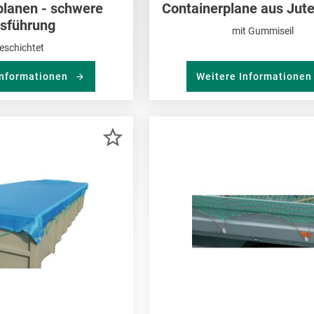
planen - schwere
Containerplane aus Ju
sführung
mit Gummiseil
eschichtet
Informationen
Weitere Informatione
ZUR
MERKLISTE
HINZUFÜGEN