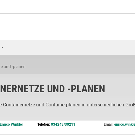
e und -planen
NERNETZE UND -PLANEN
ie Containernetze und Containerplanen in unterschiedlichen Grö
Enrico Winkler
Telefon:
034243/30211
Email:
enrico.winkl