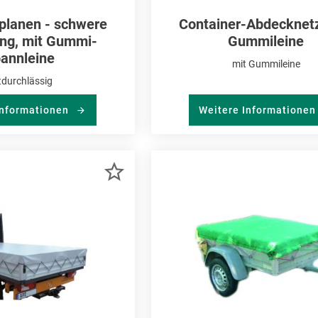
planen - schwere
Container-Abdecknet
ng, mit Gummi-
Gummileine
annleine
mit Gummileine
tdurchlässig
Informationen
Weitere Informatione
ZUR
MERKLISTE
HINZUFÜGEN