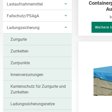
Container
Lastaufnahmemittel
ANZEIGEN
UNTERKATEGORIEN
Au
Fallschutz/PSAgA
ANZEIGEN
b
UNTERKATEGORIEN
Ladungssicherung
Weitere 
ANZEIGEN
UNTERKATEGORIEN
Zurrgurte
ANZEIGEN
Zurrketten
Zurrpunkte
Innenverzurrungen
Kantenschutz für Zurrgurte und
Zurrketten
Ladungssicherungsnetze