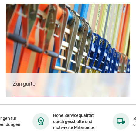
Zurrgurte
MEHR ERFAHREN
Hohe Servicequalität
ngen für
S
durch geschulte und
wendungen
d
motivierte Mitarbeiter