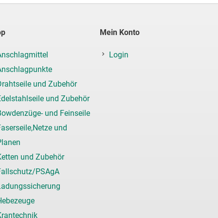
op
Mein Konto
Anschlagmittel
Login
Anschlagpunkte
Drahtseile und Zubehör
Edelstahlseile und Zubehör
Bowdenzüge- und Feinseile
aserseile,Netze und
Planen
Ketten und Zubehör
Fallschutz/PSAgA
Ladungssicherung
Hebezeuge
Krantechnik