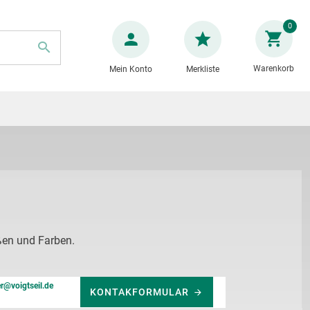
Zum
0
Inhalt
springen
Warenkorb
Mein Konto
Merkliste
SUCHE
ßen und Farben.
er@voigtseil.de
KONTAKFORMULAR