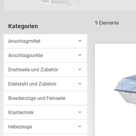
9
Elemente
Kategorien
Anschlagmittel
UNTERKATEGORIEN
Anschlagpunkte
ANZEIGEN
UNTERKATEGORIEN
Drahtseile und Zubehör
ANZEIGEN
UNTERKATEGORIEN
Edelstahl und Zubehör
ANZEIGEN
UNTERKATEGORIEN
Bowdenzüge und Feinseile
ANZEIGEN
Krantechnik
UNTERKATEGORIEN
Hebezeuge
ANZEIGEN
UNTERKATEGORIEN