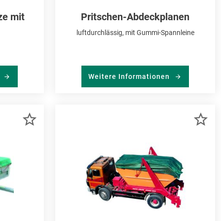
ze mit
Pritschen-Abdeckplanen
luftdurchlässig, mit Gummi-Spannleine
n
Weitere Informationen
ZUR
ZU
MERKLISTE
ME
HINZUFÜGEN
HI