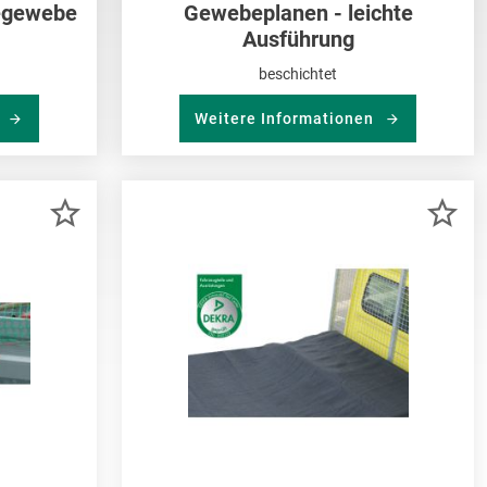
tegewebe
Gewebeplanen - leichte
Ausführung
beschichtet
n
Weitere Informationen
ZUR
ZU
MERKLISTE
ME
HINZUFÜGEN
HI