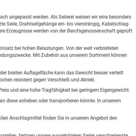
nfach angepasst werden. Als Seilerei weisen wir eine besonders
 Seile, Drahtseilgehänge ein- bis viersträngig, Kabelschlag-
ere Erzeugnisse werden von der Berufsgenossenschaft geprüft
Einsatz bei hohen Belastungen. Von der weit verbreiteten
erwendungszwecke. Mit Zubehör aus unserem Sortiment können
r breiten Auflagefläche kann das Gewicht besser verteilt
hen resistent gegen Verschleiß und Abrieb.
n Preis und eine hohe Tragfähigkeit bei geringem Eigengewicht.
man diese anheben oder transportieren könnte. In unserem
xtilen Anschlagmittel finden Sie in unserem Angebot den
stellen, fertigen unsere ausgebildeten Seiler verschiedenste