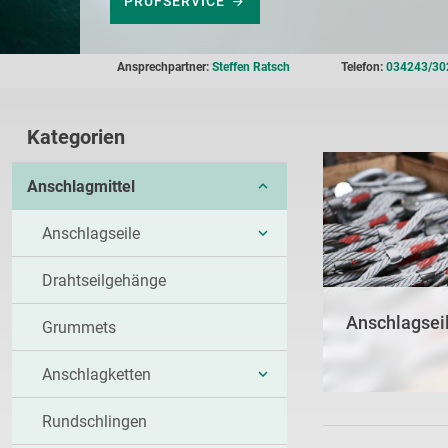
PRÜFSERVICE
Ansprechpartner:
Steffen Ratsch
Telefon:
034243/30
Kategorien
Anschlagmittel
UNTERKATEGORIEN
Anschlagseile
ANZEIGEN
UNTERKATEGORIEN
Drahtseilgehänge
ANZEIGEN
Anschlagsei
Grummets
Anschlagketten
UNTERKATEGORIEN
Rundschlingen
ANZEIGEN