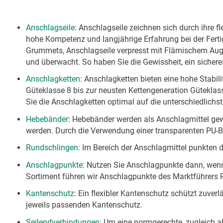
Anschlagseile
: Anschlagseile zeichnen sich durch ihre f
hohe Kompetenz und langjährige Erfahrung bei der Fertig
Grummets, Anschlagseile verpresst mit Flämischem Auge
und überwacht. So haben Sie die Gewissheit, ein sichere
Anschlagketten
: Anschlagketten bieten eine hohe Stabil
Güteklasse 8 bis zur neusten Kettengeneration Güteklas
Sie die Anschlagketten optimal auf die unterschiedlich
Hebebänder
: Hebebänder werden als Anschlagmittel gew
werden. Durch die Verwendung einer transparenten PU-B
Rundschlingen
: Im Bereich der Anschlagmittel punkten d
Anschlagpunkte
: Nutzen Sie Anschlagpunkte dann, wenn 
Sortiment führen wir Anschlagpunkte des Marktführers 
Kantenschutz
: Ein flexibler Kantenschutz schützt zuver
jeweils passenden Kantenschutz.
Seilendverbindungen
: Um eine normgerechte, zugleich ab