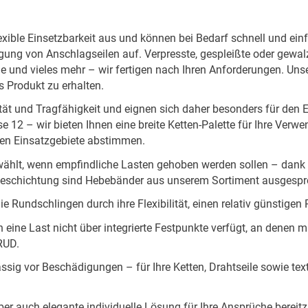
lexible Einsetzbarkeit aus und können bei Bedarf schnell und ei
ung von Anschlagseilen auf. Verpresste, gespleißte oder gewalzte
 und vieles mehr – wir fertigen nach Ihren Anforderungen. Uns
s Produkt zu erhalten.
ität und Tragfähigkeit und eignen sich daher besonders für den 
se 12 – wir bieten Ihnen eine breite Ketten-Palette für Ihre V
sten Einsatzgebiete abstimmen.
ählt, wenn empfindliche Lasten gehoben werden sollen – dank de
eschichtung sind Hebebänder aus unserem Sortiment ausgesproc
ie Rundschlingen durch ihre Flexibilität, einen relativ günstige
eine Last nicht über integrierte Festpunkte verfügt, an denen 
RUD.
lässig vor Beschädigungen – für Ihre Ketten, Drahtseile sowie te
er auch elegante individuelle Lösung für Ihre Ansprüche bereitzu