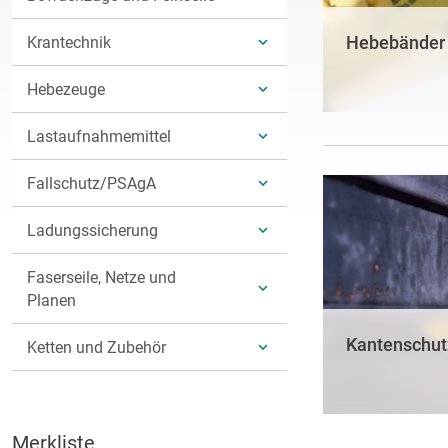
Hebebänder
Krantechnik
UNTERKATEGORIEN
Hebezeuge
ANZEIGEN
UNTERKATEGORIEN
Lastaufnahmemittel
ANZEIGEN
UNTERKATEGORIEN
Fallschutz/PSAgA
ANZEIGEN
UNTERKATEGORIEN
Ladungssicherung
ANZEIGEN
UNTERKATEGORIEN
Faserseile, Netze und
ANZEIGEN
UNTERKATEGORIEN
Planen
ANZEIGEN
Kantenschut
Ketten und Zubehör
UNTERKATEGORIEN
ANZEIGEN
Merkliste