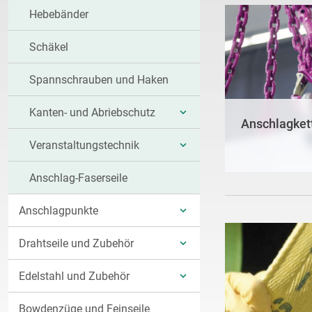
Hebebänder
Schäkel
Spannschrauben und Haken
Kanten- und Abriebschutz
UNTERKATEGORIEN
Anschlagket
Veranstaltungstechnik
ANZEIGEN
UNTERKATEGORIEN
Anschlag-Faserseile
ANZEIGEN
Anschlagpunkte
UNTERKATEGORIEN
Drahtseile und Zubehör
ANZEIGEN
UNTERKATEGORIEN
Edelstahl und Zubehör
ANZEIGEN
UNTERKATEGORIEN
Bowdenzüge und Feinseile
ANZEIGEN