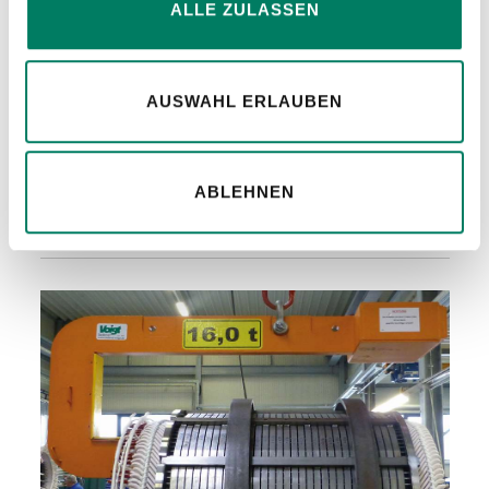
ALLE ZULASSEN
Hebezeuge
AUSWAHL ERLAUBEN
Handhebelzüge, Stirnradflaschenzüge,
Elektroketten- und -seilzüge, Druckluftkettenzüge
ABLEHNEN
und Winden - variabel anpassbar