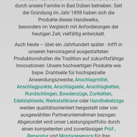
durch unsere Familie in Bad Düben betrieben. Seit
der Gründung im Jahr 1898 haben sich die
Produkte dieses Handwerks,
besonders im Vergleich mit Anforderungen der
heutigen Zeit, vielfältig entwickelt.
Auch heute – über ein Jahrhundert später - trifft in
unseren hervorragend ausgestatteten
Produktionshallen die Tradition auf zukunftsfähige
Innovationen: Unsere hochwertigen Produkte wie
bspw. Drahtseile für hochspezielle
Anwendungszwecke,
Anschlagmittel
,
Anschlagpunkte
,
Anschlagseile
,
Anschlagketten
,
Rundschlingen
,
Bowdenzüge
,
Zurrketten
,
Edelstahlseile
,
Werkstattkrane
oder
Handhebelzüge
werden qualitätsorientiert hergestellt oder von
ausgewählten Partnerunternehmen bezogen.
Abgerundet wird unser Leistungsportfolio durch
einen kompetenten und zuverlässigen
Prüf-,
Reparatur
und
Montageservice
für ihre