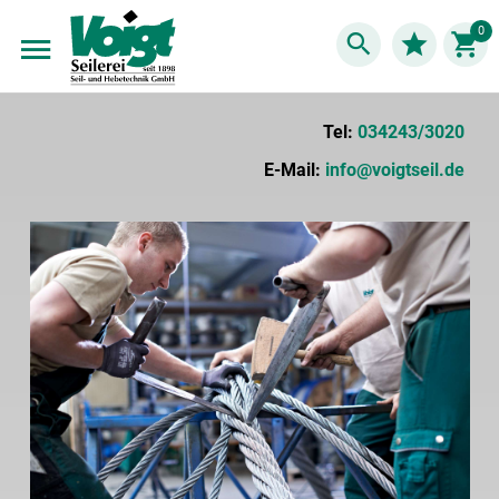
Suche
Zum
Merkliste
0
W
Inhalt
springen
Tel:
034243/3020
E-Mail:
info@voigtseil.de