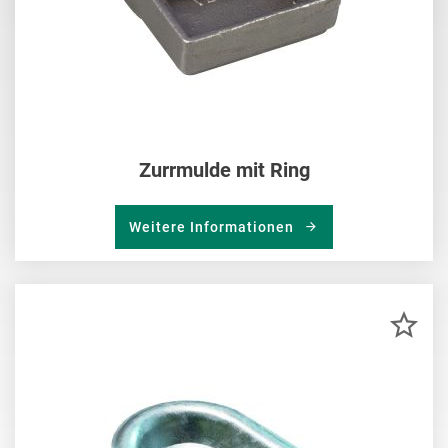
Zurrmulde mit Ring
Weitere Informationen
ZU
MER
HIN