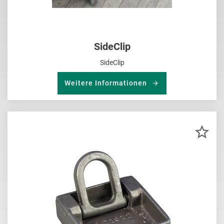
SideClip
SideClip
Weitere Informationen
ZU
MER
HIN