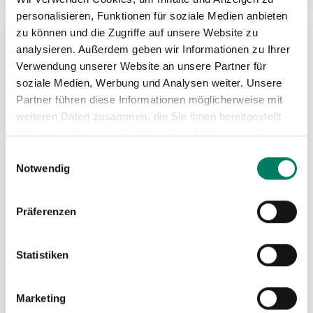
personalisieren, Funktionen für soziale Medien anbieten
zu können und die Zugriffe auf unsere Website zu
analysieren. Außerdem geben wir Informationen zu Ihrer
ZU
Verwendung unserer Website an unsere Partner für
MER
soziale Medien, Werbung und Analysen weiter. Unsere
Partner führen diese Informationen möglicherweise mit
HIN
weiteren Daten zusammen, die Sie ihnen bereitgestellt
haben oder die sie im Rahmen Ihrer Nutzung der Dienste
gesammelt haben.
Einwilligungsauswahl
Notwendig
Präferenzen
Statistiken
Ratschenunterlage
Marketing