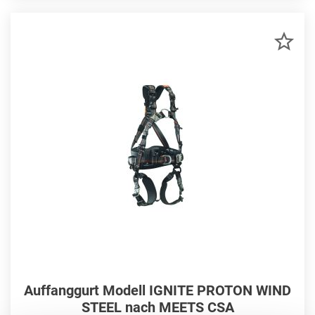
ZU
MER
HIN
Auffanggurt Modell IGNITE PROTON WIND
STEEL nach MEETS CSA