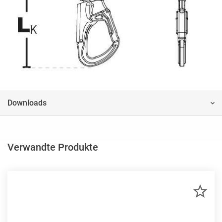
Downloads
Verwandte Produkte
ZU
MER