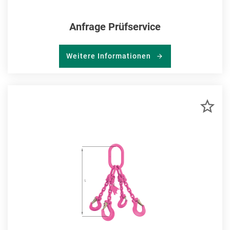
Anfrage Prüfservice
Weitere Informationen
ZU
MER
HIN