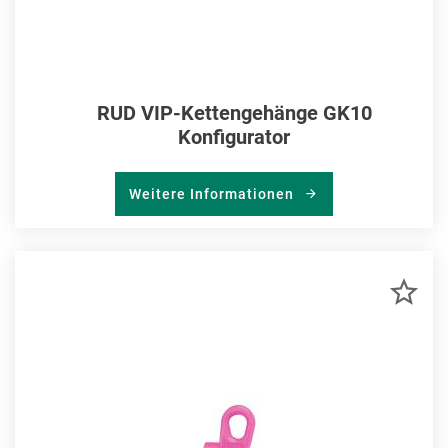
RUD VIP-Kettengehänge GK10
Konfigurator
Weitere Informationen
ZU
MER
HIN