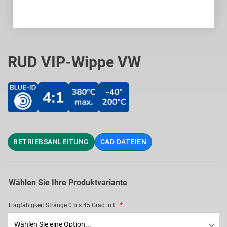
Zum
Anfang
RUD VIP-Wippe VW
der
Bildgalerie
springen
BETRIEBSANLEITUNG
CAD DATEIEN
Wählen Sie Ihre Produktvariante
Tragfähigkeit Stränge 0 bis 45 Grad in t