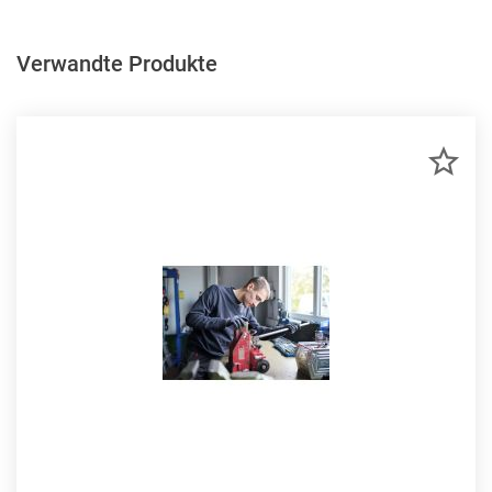
Verwandte Produkte
ZU
MER
HIN