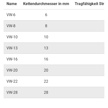
Name
Kettendurchmesser in mm
Tragfähigkeit Strän
VW-6
6
2
VW-8
8
3
VW-10
10
5
VW-13
13
9
VW-16
16
VW-20
20
2
VW-22
22
VW-28
28