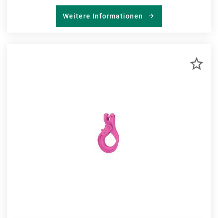
Weitere Informationen
ZU
MER
HIN