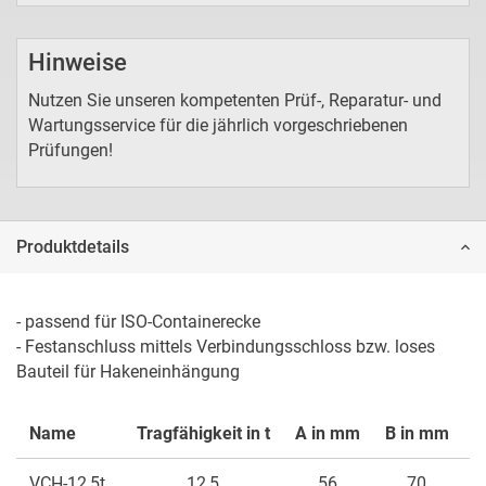
Hinweise
Nutzen Sie unseren kompetenten Prüf-, Reparatur- und
Wartungsservice für die jährlich vorgeschriebenen
Prüfungen!
Produktdetails
- passend für ISO-Containerecke

- Festanschluss mittels Verbindungsschloss bzw. loses 
Bauteil für Hakeneinhängung
Name
Tragfähigkeit in t
A in mm
B in mm
C
VCH-12,5t
12,5
56
70