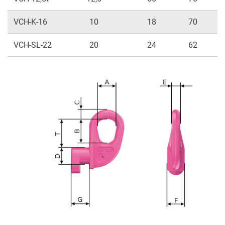
VCH-K-16
10
18
70
VCH-SL-22
20
24
62