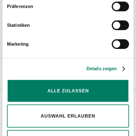
Präferenzen
Statistiken
RUD VIP-Verkürzungshaken VVH
Marketing
Weitere Informationen
Details zeigen
ALLE ZULASSEN
Weitere Informationen
AUSWAHL ERLAUBEN
Hinweise