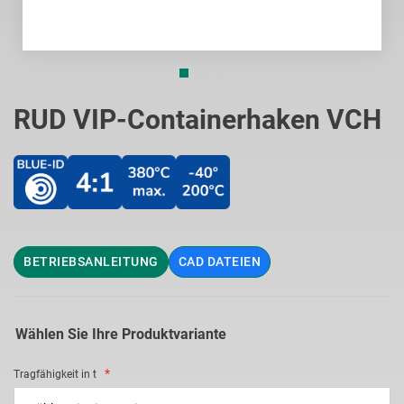
Zum
Anfang
RUD VIP-Containerhaken VCH
der
Bildgalerie
springen
BETRIEBSANLEITUNG
CAD DATEIEN
Wählen Sie Ihre Produktvariante
Tragfähigkeit in t