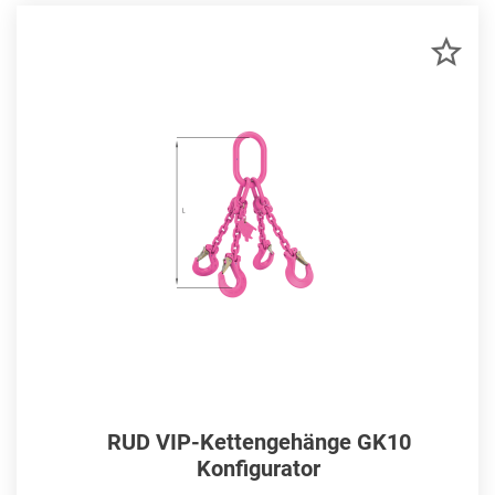
ZU
MER
HIN
RUD VIP-Kettengehänge GK10
Konfigurator