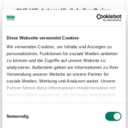
RUD VIP-Automatik-Gabelkopfhaken
VAGH(S)
Weitere Informationen
Diese Webseite verwendet Cookies
Wir verwenden Cookies, um Inhalte und Anzeigen zu
personalisieren, Funktionen für soziale Medien anbieten
zu können und die Zugriffe auf unsere Website zu
ZU
analysieren. Außerdem geben wir Informationen zu Ihrer
MER
Verwendung unserer Website an unsere Partner für
soziale Medien, Werbung und Analysen weiter. Unsere
HIN
Partner führen diese Informationen möglicherweise mit
weiteren Daten zusammen, die Sie ihnen bereitgestellt
haben oder die sie im Rahmen Ihrer Nutzung der Dienste
gesammelt haben.
Einwilligungsauswahl
Notwendig