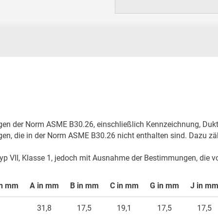
ngen der Norm ASME B30.26, einschließlich Kennzeichnung, Duktili
ngen, die in der Norm ASME B30.26 nicht enthalten sind. Dazu zä
Typ VII, Klasse 1, jedoch mit Ausnahme der Bestimmungen, die v
in mm
A in mm
B in mm
C in mm
G in mm
J in mm
31,8
17,5
19,1
17,5
17,5