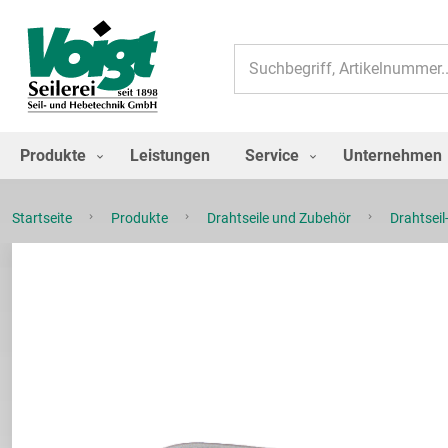
Suche
Produkte
Leistungen
Service
Unternehmen
Startseite
Produkte
Drahtseile und Zubehör
Drahtsei
Zum
Ende
der
Bildgalerie
springen