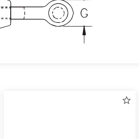
R
ZU
RKLISTE
ME
NZUFÜGEN
HI