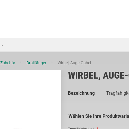
l-Zubehör
Drallfänger
Wirbel, Auge-Gabel
WIRBEL, AUGE
Bezeichnung
Tragfähigkei
Wählen Sie Ihre Produktvari