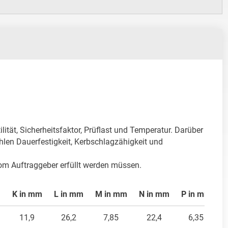
tät, Sicherheitsfaktor, Prüflast und Temperatur. Darüber 
hlen Dauerfestigkeit, Kerbschlagzähigkeit und 
om Auftraggeber erfüllt werden müssen.
K in mm
L in mm
M in mm
N in mm
P in mm
R
11,9
26,2
7,85
22,4
6,35