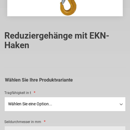
Zum
Anfang
Reduziergehänge mit EKN-
der
Haken
Bildgalerie
springen
Wählen Sie Ihre Produktvariante
Tragfähigkeit in t
Seildurchmesser in mm