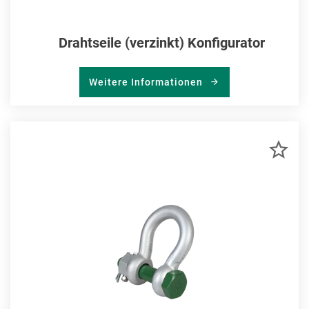
Drahtseile (verzinkt) Konfigurator
Weitere Informationen
ZU
MER
HIN