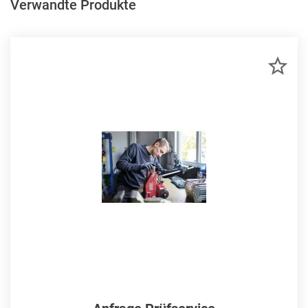
Verwandte Produkte
ZU
MER
HIN