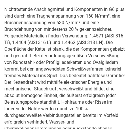
Nichtrostende Anschlagmittel und Komponenten in G6 plus 
sind durch eine Tragnennspannung von 160 N/mm², eine 
Bruchnennspannung von 630 N/mm² und eine 
Bruchdehnung von mindestens 20 % gekennzeichnet. 
Folgende Materialien finden Verwendung: 1.4571 (AISI 316 
Ti), 1.4404 (AISI 316 L) und 1.4462 (AISI 318 LN). Die 
Oberfläche der Kette ist blank, die der Komponenten gebeizt 
und gestrahlt. Bei der ordnungsgemäßen Verschweißung 
von Rundstahl- oder Profilgliederketten und Ovalgliedern 
kommt bei den angewendeten Schweißverfahren keinerlei 
fremdes Material ins Spiel. Das bedeutet nahtlose Garantie! 
Der Kettendraht wird mithilfe elektrischer Energie und 
mechanischer Stauchkraft verschweißt und bildet eine 
absolut homogene Einheit, die äußerst erfolgreich jeder 
Belastungsprobe standhält. Hohlräume oder Risse im 
Inneren der Nähte werden durch zu 100 % 
durchgeschweißte Verbindungsstellen bereits im Vorfeld 
erfolgreich verhindert, Wasser- und 
Chemikalienansammlungen oder Rückstände ebenso. 