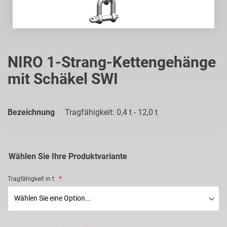
Zum
Anfang
NIRO 1-Strang-Kettengehänge
der
mit Schäkel SWI
Bildgalerie
springen
Bezeichnung
Tragfähigkeit: 0,4 t - 12,0 t
Wählen Sie Ihre Produktvariante
Tragfähigkeit in t