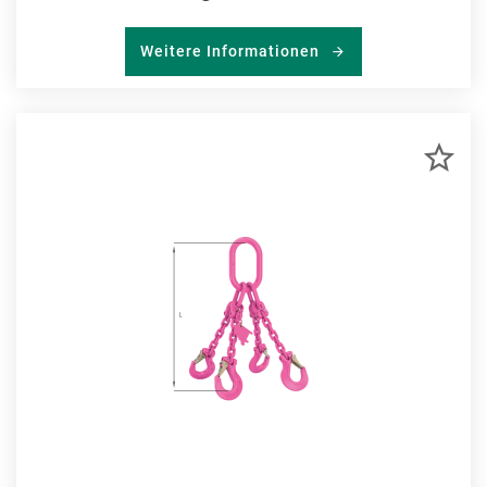
Weitere Informationen
ZU
MER
HIN