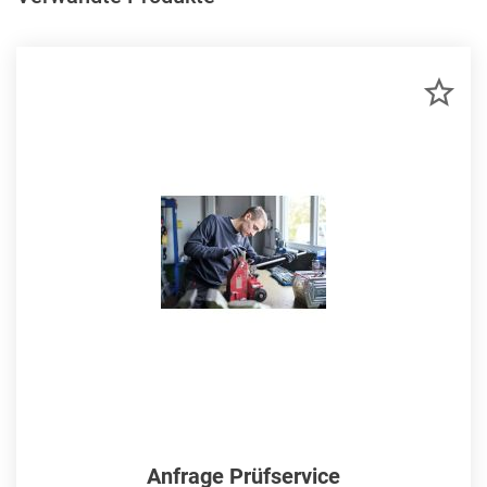
ZU
MER
HIN
Anfrage Prüfservice