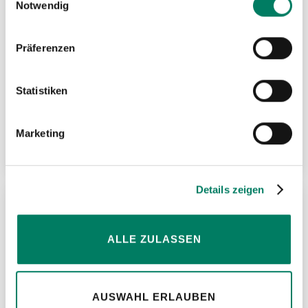
Notwendig
Präferenzen
Statistiken
NIRO 1-Strang-Drahtseilgehänge mit
Ösenhaken
Marketing
Weitere Informationen
Details zeigen
ZU
ALLE ZULASSEN
MER
HIN
AUSWAHL ERLAUBEN