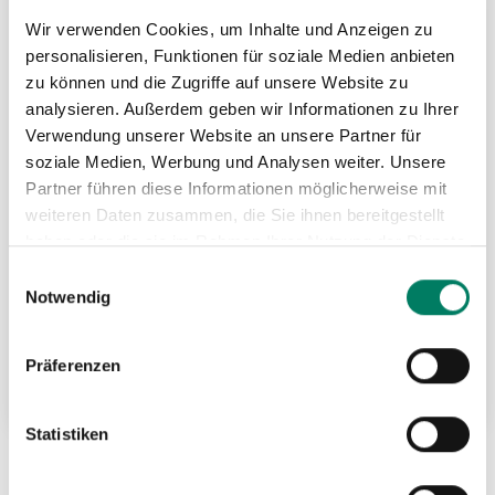
HIN
Wir verwenden Cookies, um Inhalte und Anzeigen zu
personalisieren, Funktionen für soziale Medien anbieten
zu können und die Zugriffe auf unsere Website zu
analysieren. Außerdem geben wir Informationen zu Ihrer
Verwendung unserer Website an unsere Partner für
soziale Medien, Werbung und Analysen weiter. Unsere
Partner führen diese Informationen möglicherweise mit
weiteren Daten zusammen, die Sie ihnen bereitgestellt
haben oder die sie im Rahmen Ihrer Nutzung der Dienste
gesammelt haben.
Einwilligungsauswahl
Notwendig
Klemmschloss-Zurrgurte 250/25
Präferenzen
Weitere Informationen
Statistiken