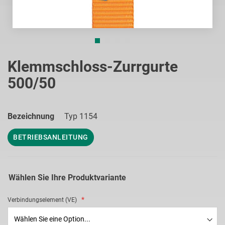
Zum
Anfang
Klemmschloss-Zurrgurte
der
500/50
Bildgalerie
springen
Bezeichnung
Typ 1154
BETRIEBSANLEITUNG
Wählen Sie Ihre Produktvariante
Verbindungselement (VE)