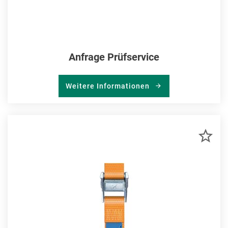
Anfrage Prüfservice
Weitere Informationen
ZU
MER
HIN