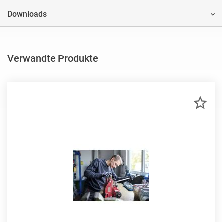
Downloads
Verwandte Produkte
ZU
MER
HIN