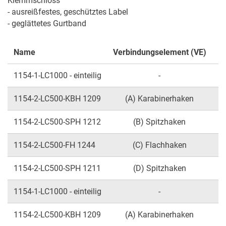
Klemmschloss

- ausreißfestes, geschütztes Label

- geglättetes Gurtband
Name
Verbindungselement (VE)
Nu
1154-1-LC1000 - einteilig
-
1154-2-LC500-KBH 1209
(A) Karabinerhaken
1154-2-LC500-SPH 1212
(B) Spitzhaken
1154-2-LC500-FH 1244
(C) Flachhaken
1154-2-LC500-SPH 1211
(D) Spitzhaken
1154-1-LC1000 - einteilig
-
1154-2-LC500-KBH 1209
(A) Karabinerhaken