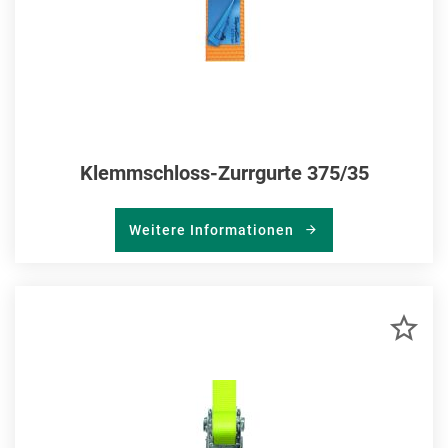
Klemmschloss-Zurrgurte 375/35
Weitere Informationen
ZU
MER
HIN