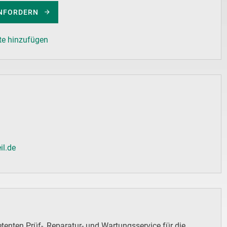
NFORDERN
te hinzufügen
il.de
enten Prüf-, Reparatur- und Wartungsservice für die