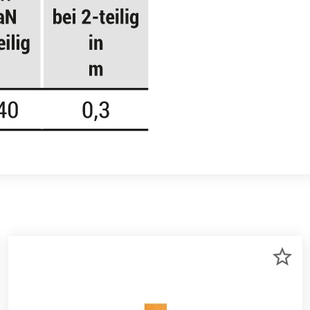
R
ZU
RKLISTE
ME
NZUFÜGEN
HI