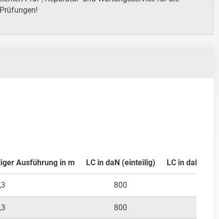
 Prüfungen!
liger Ausführung in m
LC in daN (einteilig)
LC in daN (zwei
,3
800
400
,3
800
400