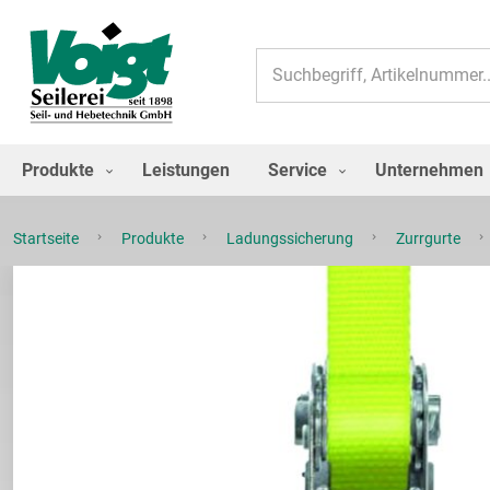
Suche
Produkte
Leistungen
Service
Unternehmen
Startseite
Produkte
Ladungssicherung
Zurrgurte
Zum
Ende
der
Bildgalerie
springen