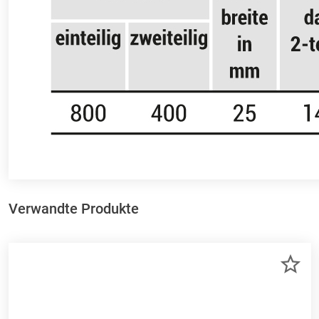
Verwandte Produkte
ZU
ME
HI