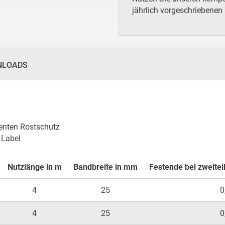
jährlich vorgeschriebenen
NLOADS
enten Rostschutz

 Label
Nutzlänge in m
Bandbreite in mm
Festende bei zweitei
4
25
0
4
25
0