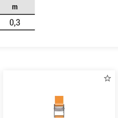
R
ZU
RKLISTE
ME
NZUFÜGEN
HI