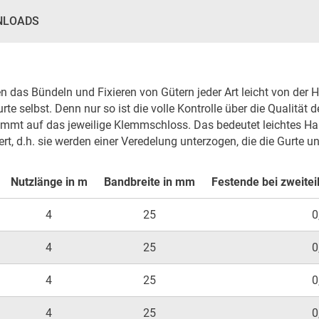
NLOADS
das Bündeln und Fixieren von Gütern jeder Art leicht von der Ha
e selbst. Denn nur so ist die volle Kontrolle über die Qualität d
immt auf das jeweilige Klemmschloss. Das bedeutet leichtes Ha
rt, d.h. sie werden einer Veredelung unterzogen, die die Gurte
Nutzlänge in m
Bandbreite in mm
Festende bei zweitei
4
25
0
4
25
0
4
25
0
4
25
0