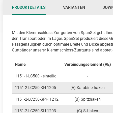
PRODUKTDETAILS
VARIANTEN
DOW
Mit den Klemmschloss-Zurrgurten von SpanSet geht Ihnen 
den Transport oder im Lager. SpanSet produziert diese Gurt
Passgenauigkeit durch optimale Breite und Dicke abgest
Gurtbänder unserer Klemmschloss-Zurrgurte sind appretie
Name
Verbindungselement (VE)
1151-1-LC500 - einteilig
-
1151-2-LC250-KH 1205
(A) Karabinerhaken
1151-2-LC250-SPH 1212
(B) Spitzhaken
1151-2-LC250-SH 1203
(C) S-Haken