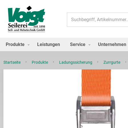
Suche
Produkte
Leistungen
Service
Unternehmen
Startseite
Produkte
Ladungssicherung
Zurrgurte
Zum
Ende
der
Bildgalerie
springen