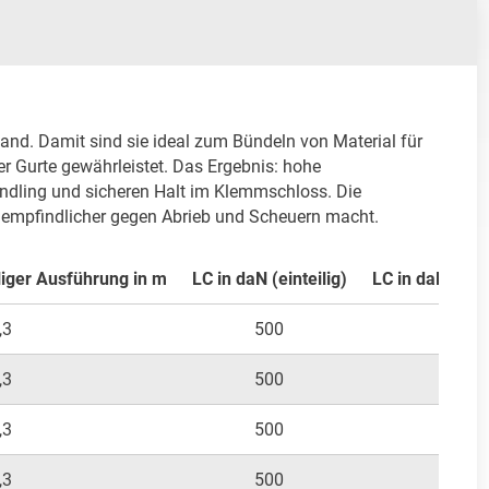
nd. Damit sind sie ideal zum Bündeln von Material für 
er Gurte gewährleistet. Das Ergebnis: hohe 
ndling und sicheren Halt im Klemmschloss. Die 
 unempfindlicher gegen Abrieb und Scheuern macht.
liger Ausführung in m
LC in daN (einteilig)
LC in daN (zwei
,3
500
250
,3
500
250
,3
500
250
,3
500
250