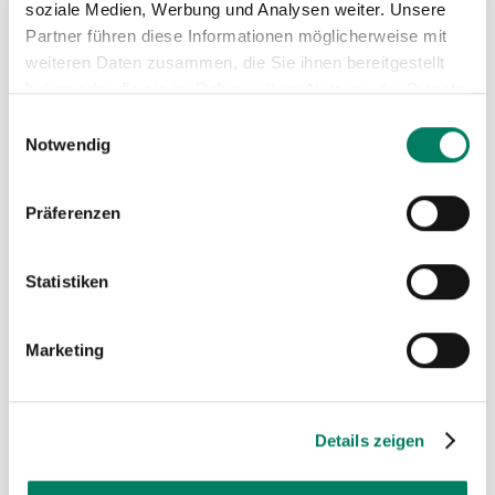
soziale Medien, Werbung und Analysen weiter. Unsere
ZU
Partner führen diese Informationen möglicherweise mit
weiteren Daten zusammen, die Sie ihnen bereitgestellt
MER
haben oder die sie im Rahmen Ihrer Nutzung der Dienste
HIN
gesammelt haben.
Einwilligungsauswahl
Notwendig
Präferenzen
Statistiken
Marketing
DIEPA X 43 (P825)
Details zeigen
Weitere Informationen