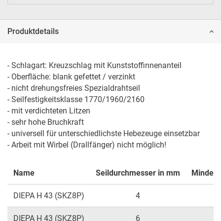
Produktdetails
- Schlagart: Kreuzschlag mit Kunststoffinnenanteil

- Oberfläche: blank gefettet / verzinkt

- nicht drehungsfreies Spezialdrahtseil

- Seilfestigkeitsklasse 1770/1960/2160

- mit verdichteten Litzen

- sehr hohe Bruchkraft

- universell für unterschiedlichste Hebezeuge einsetzbar 

Name
Seildurchmesser in mm
Mindest
DIEPA H 43 (SKZ8P)
4
DIEPA H 43 (SKZ8P)
6