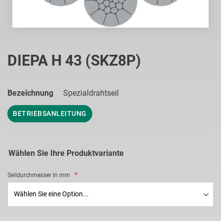
Zum
Anfang
DIEPA H 43 (SKZ8P)
der
Bildgalerie
springen
Bezeichnung
Spezialdrahtseil
BETRIEBSANLEITUNG
Wählen Sie Ihre Produktvariante
Seildurchmesser in mm