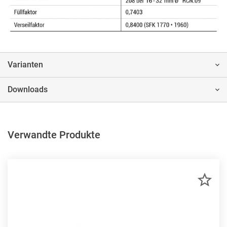
Varianten
Downloads
Verwandte Produkte
ZU
MER
HIN