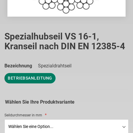
Zum
Anfang
Spezialhubseil VS 16-1,
der
Kranseil nach DIN EN 12385-4
Bildgalerie
springen
Bezeichnung
Spezialdrahtseil
BETRIEBSANLEITUNG
Wählen Sie Ihre Produktvariante
Seildurchmesser in mm