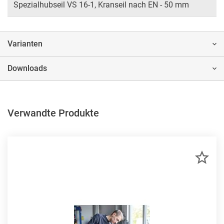
Spezialhubseil VS 16-1, Kranseil nach EN - 50 mm
Varianten
Downloads
Verwandte Produkte
ZU
MER
HIN