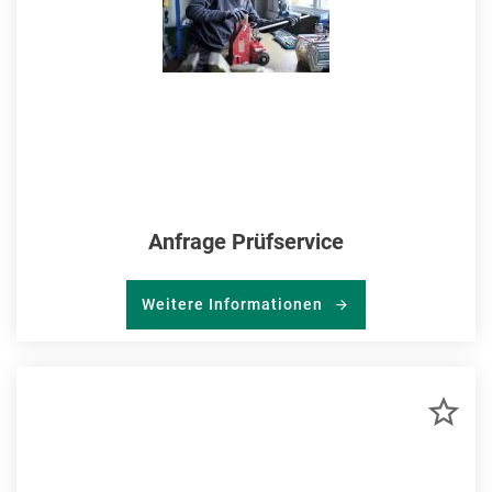
Anfrage Prüfservice
Weitere Informationen
ZU
MER
HIN