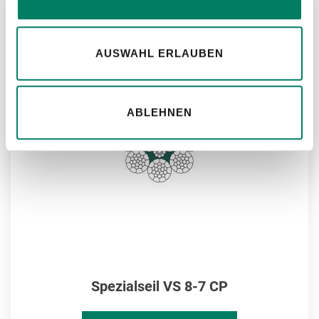
ZU
AUSWAHL ERLAUBEN
MER
HIN
ABLEHNEN
Spezialseil VS 8-7 CP