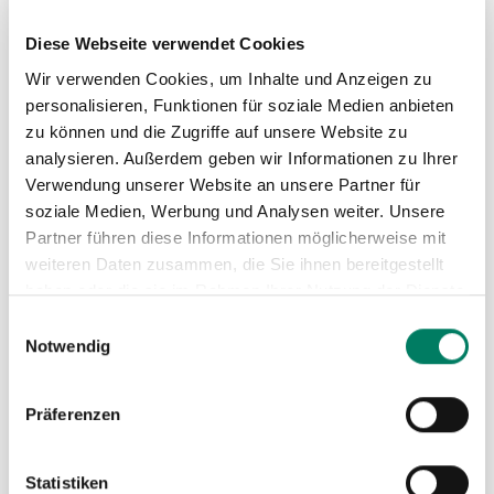
ZU
Diese Webseite verwendet Cookies
MER
Wir verwenden Cookies, um Inhalte und Anzeigen zu
personalisieren, Funktionen für soziale Medien anbieten
HIN
zu können und die Zugriffe auf unsere Website zu
analysieren. Außerdem geben wir Informationen zu Ihrer
Verwendung unserer Website an unsere Partner für
soziale Medien, Werbung und Analysen weiter. Unsere
Partner führen diese Informationen möglicherweise mit
weiteren Daten zusammen, die Sie ihnen bereitgestellt
haben oder die sie im Rahmen Ihrer Nutzung der Dienste
gesammelt haben.
Einwilligungsauswahl
Notwendig
Präferenzen
Betonrohr-Transportgehänge Typ BTG
Statistiken
Weitere Informationen