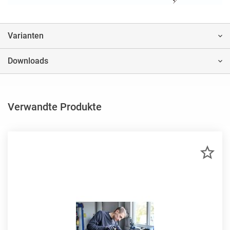
Varianten
Downloads
Verwandte Produkte
ZU
MER
HIN