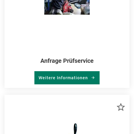
Anfrage Prüfservice
Weitere Informationen
ZU
MER
HIN