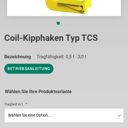
Zum
Anfang
Coil-Kipphaken Typ TCS
der
Bildgalerie
springen
Bezeichnung
Tragfähigkeit: 0,5 t - 3,0 t
BETRIEBSANLEITUNG
Wählen Sie Ihre Produktvariante
Traglast in t