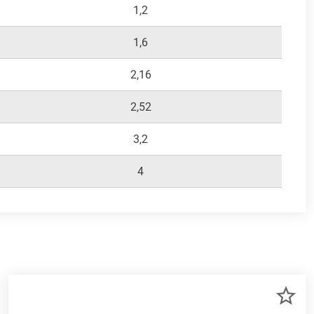
1,2
1,6
2,16
2,52
3,2
4
R
ZU