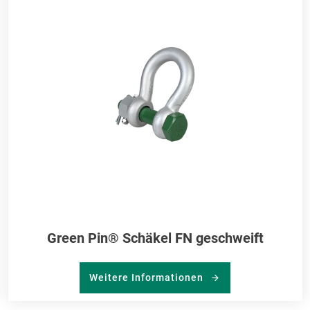
RKLISTE
ME
NZUFÜGEN
HI
Green Pin® Schäkel FN geschweift
Weitere Informationen