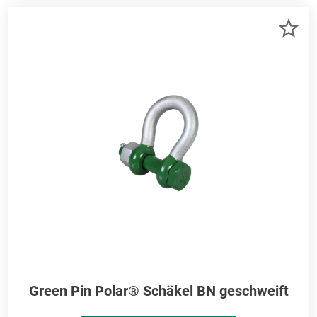
ZU
ME
HI
Green Pin Polar® Schäkel BN geschweift