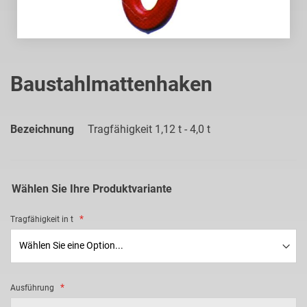
Zum
Anfang
Baustahlmattenhaken
der
Bildgalerie
springen
Bezeichnung
Tragfähigkeit 1,12 t - 4,0 t
Wählen Sie Ihre Produktvariante
Tragfähigkeit in t
Ausführung