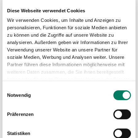
ZU
Diese Webseite verwendet Cookies
MER
Wir verwenden Cookies, um Inhalte und Anzeigen zu
HIN
personalisieren, Funktionen für soziale Medien anbieten
zu können und die Zugriffe auf unsere Website zu
analysieren. Außerdem geben wir Informationen zu Ihrer
Verwendung unserer Website an unsere Partner für
soziale Medien, Werbung und Analysen weiter. Unsere
Partner führen diese Informationen möglicherweise mit
weiteren Daten zusammen, die Sie ihnen bereitgestellt
haben oder die sie im Rahmen Ihrer Nutzung der Dienste
gesammelt haben.
Einwilligungsauswahl
Notwendig
Spundbohlengreifer Typ TCP
Präferenzen
Weitere Informationen
Statistiken