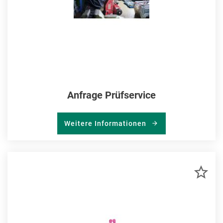
Anfrage Prüfservice
Weitere Informationen
ZU
MER
HIN