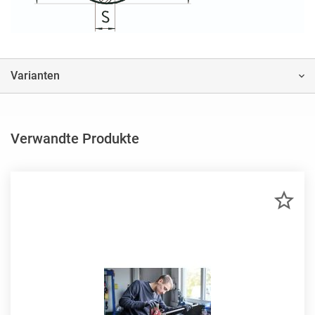
Varianten
Verwandte Produkte
ZU
MER
HIN