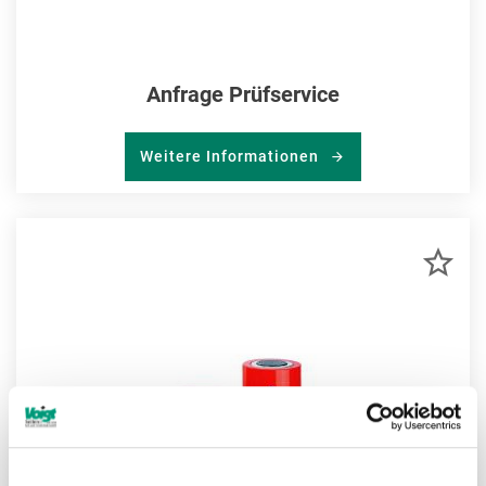
Anfrage Prüfservice
Weitere Informationen
ZU
MER
HIN