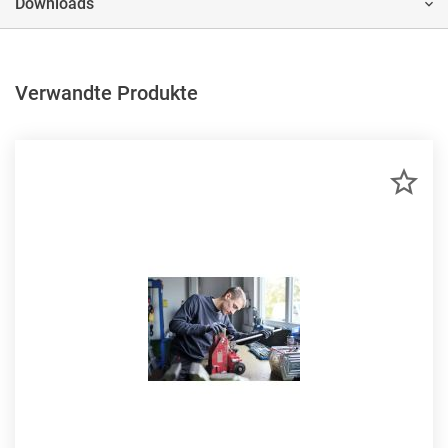
Downloads
Verwandte Produkte
ZU
MER
HIN