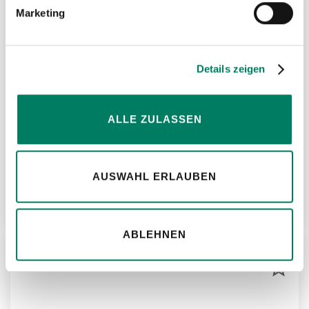
Marketing
Details zeigen
ALLE ZULASSEN
Zug-Zylinder Typ YPL - einfachwirkend mit
Federrückzug
AUSWAHL ERLAUBEN
Weitere Informationen
ABLEHNEN
ZU
MER