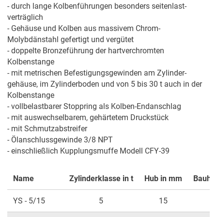
- durch lange Kolbenführungen besonders seitenlast­
verträglich

- Gehäuse und Kolben aus massivem Chrom-
Molybdänstahl gefertigt und vergütet

- doppelte Bronzeführung der hartverchromten 
Kolbenstange

- mit metrischen Befestigungsgewinden am Zylinder­
gehäuse, im Zylinderboden und von 5 bis 30 t auch in der 
Kolbenstange

- vollbelastbarer Stoppring als Kolben-Endanschlag

- mit auswechselbarem, gehärtetem Druckstück

- mit Schmutzabstreifer

- Ölanschlussgewinde 3/8 NPT

- einschließlich Kupplungsmuffe Modell CFY-39
Name
Zylinderklasse in t
Hub in mm
Bauhöh
YS - 5/15
5
15