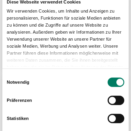
Diese Webseite verwendet Cookies
Wir verwenden Cookies, um Inhalte und Anzeigen zu
personalisieren, Funktionen für soziale Medien anbieten
zu können und die Zugriffe auf unsere Website zu
analysieren. Außerdem geben wir Informationen zu Ihrer
Verwendung unserer Website an unsere Partner für
Schwerlast-Zylinder Typ YEGB
soziale Medien, Werbung und Analysen weiter. Unsere
Partner führen diese Informationen möglicherweise mit
Weitere Informationen
weiteren Daten zusammen, die Sie ihnen bereitgestellt
haben oder die sie im Rahmen Ihrer Nutzung der Dienste
gesammelt haben.
Einwilligungsauswahl
Notwendig
ZU
MER
Präferenzen
HIN
Statistiken