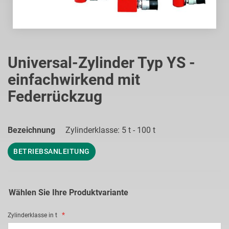
Zum
Anfang
Universal-Zylinder Typ YS -
der
einfachwirkend mit
Bildgalerie
springen
Federrückzug
Bezeichnung
Zylinderklasse: 5 t - 100 t
BETRIEBSANLEITUNG
Wählen Sie Ihre Produktvariante
Zylinderklasse in t