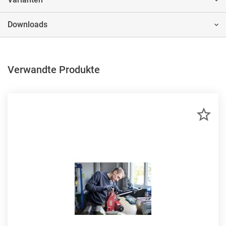
Downloads
Verwandte Produkte
ZU
MER
HIN