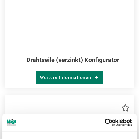
Drahtseile (verzinkt) Konfigurator
Weitere Informationen
ZU
MER
HIN