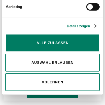
Marketing
HIN
Details zeigen
ALLE ZULASSEN
AUSWAHL ERLAUBEN
Stahldrahtseil Machart S, 6x19 Seale,
Stahleinlage nach EN
ABLEHNEN
Weitere Informationen