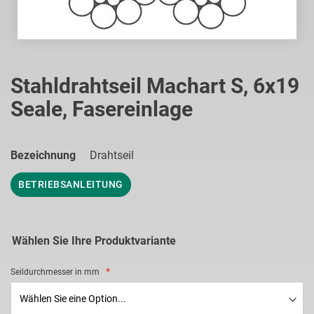
Zum
Anfang
Stahldrahtseil Machart S, 6x19
der
Seale, Fasereinlage
Bildgalerie
springen
Bezeichnung
Drahtseil
BETRIEBSANLEITUNG
Wählen Sie Ihre Produktvariante
Seildurchmesser in mm