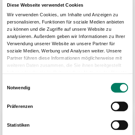
Diese Webseite verwendet Cookies
Wir verwenden Cookies, um Inhalte und Anzeigen zu
personalisieren, Funktionen für soziale Medien anbieten
zu können und die Zugriffe auf unsere Website zu
analysieren. Außerdem geben wir Informationen zu Ihrer
Verwendung unserer Website an unsere Partner für
soziale Medien, Werbung und Analysen weiter. Unsere
Partner führen diese Informationen möglicherweise mit
weiteren Daten zusammen, die Sie ihnen bereitgestellt
haben oder die sie im Rahmen Ihrer Nutzung der Dienste
Drahtseilklemmen DIN EN 13411-5
gesammelt haben.
Einwilligungsauswahl
Notwendig
Weitere Informationen
Präferenzen
ZU
Statistiken
MER