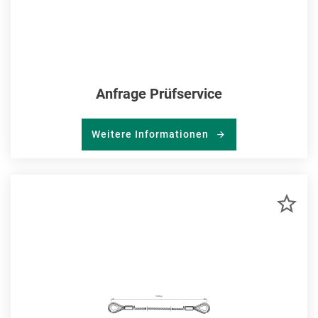
Anfrage Prüfservice
Weitere Informationen
ZU
MER
HIN