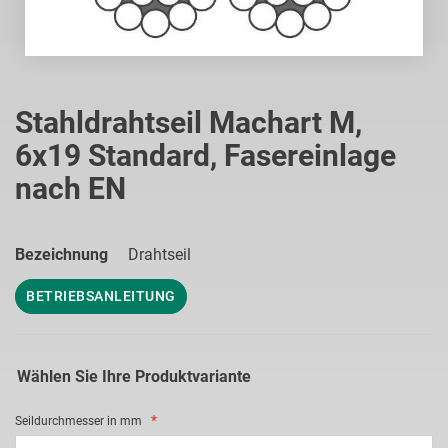
Zum
Anfang
Stahldrahtseil Machart M,
der
6x19 Standard, Fasereinlage
Bildgalerie
springen
nach EN
Bezeichnung
Drahtseil
BETRIEBSANLEITUNG
Wählen Sie Ihre Produktvariante
Seildurchmesser in mm