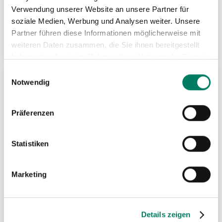
Stahldrahtseil Machart M, 6x19 Standard,
Verwendung unserer Website an unsere Partner für
Stahleinlage nach EN
soziale Medien, Werbung und Analysen weiter. Unsere
Partner führen diese Informationen möglicherweise mit
Weitere Informationen
weiteren Daten zusammen, die Sie ihnen bereitgestellt
haben oder die sie im Rahmen Ihrer Nutzung der Dienste
gesammelt haben.
Einwilligungsauswahl
Notwendig
ZU
MER
Präferenzen
HIN
Statistiken
Marketing
Details zeigen