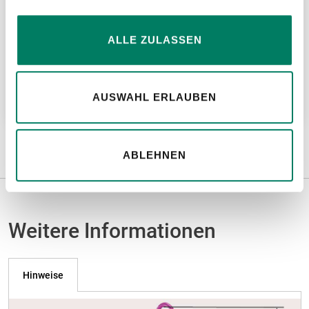
ALLE ZULASSEN
Drahtseilklemmen DIN EN 13411-5
AUSWAHL ERLAUBEN
Weitere Informationen
ABLEHNEN
Weitere Informationen
Hinweise