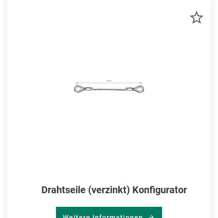
ZU
MER
HIN
Drahtseile (verzinkt) Konfigurator
Weitere Informationen