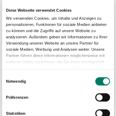
MER
HIN
Diese Webseite verwendet Cookies
Wir verwenden Cookies, um Inhalte und Anzeigen zu
personalisieren, Funktionen für soziale Medien anbieten
zu können und die Zugriffe auf unsere Website zu
analysieren. Außerdem geben wir Informationen zu Ihrer
Verwendung unserer Website an unsere Partner für
soziale Medien, Werbung und Analysen weiter. Unsere
Partner führen diese Informationen möglicherweise mit
weiteren Daten zusammen, die Sie ihnen bereitgestellt
haben oder die sie im Rahmen Ihrer Nutzung der Dienste
gesammelt haben.
Einwilligungsauswahl
Notwendig
Stahldrahtseil Machart M, 6x37 nach EN
Präferenzen
Weitere Informationen
Statistiken