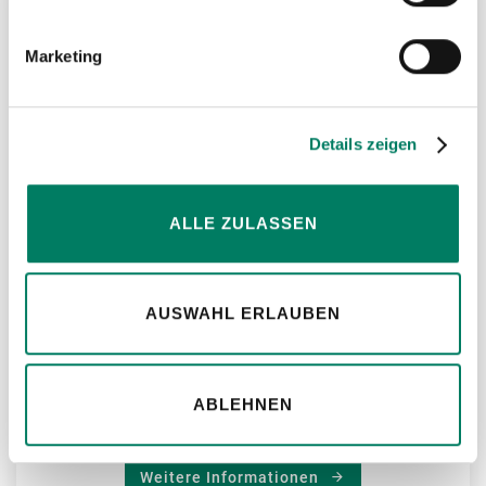
ZU
Marketing
MER
HIN
Details zeigen
ALLE ZULASSEN
AUSWAHL ERLAUBEN
ABLEHNEN
Drahtseilklemmen DIN EN 13411-5
Weitere Informationen