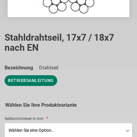
Zum
Anfang
Stahldrahtseil, 17x7 / 18x7
der
nach EN
Bildgalerie
springen
Bezeichnung
Drahtseil
BETRIEBSANLEITUNG
Wählen Sie Ihre Produktvariante
Seildurchmesser in mm