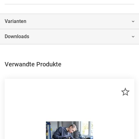
Varianten
Downloads
Verwandte Produkte
ZU
MER
HIN