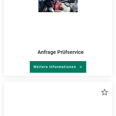
Anfrage Prüfservice
Weitere Informationen
ZU
MER
HIN