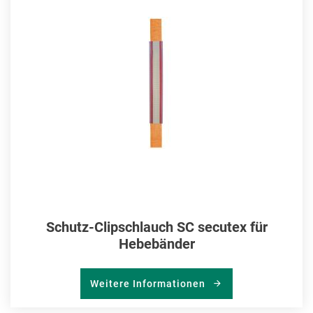
MER
HIN
Schutz-Clipschlauch SC secutex für
Hebebänder
Weitere Informationen