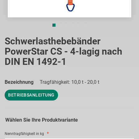
Zum
Anfang
Schwerlasthebebänder
der
PowerStar CS - 4-lagig nach
Bildgalerie
springen
DIN EN 1492-1
Bezeichnung
Tragfähigkeit: 10,0 t - 20,0 t
BETRIEBSANLEITUNG
Wählen Sie Ihre Produktvariante
Nenntragfähigkeit in kg