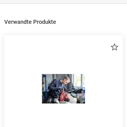
Verwandte Produkte
ZU
MER
HIN