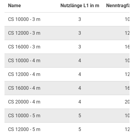
Name
Nutzlänge L1 in m
Nenntragfähi
CS 10000 - 3 m
3
100
CS 12000 - 3 m
3
120
CS 16000 - 3 m
3
160
CS 10000 - 4 m
4
100
CS 12000 - 4 m
4
120
CS 16000 - 4 m
4
160
CS 20000 - 4 m
4
200
CS 10000 - 5 m
5
100
CS 12000 - 5 m
5
120