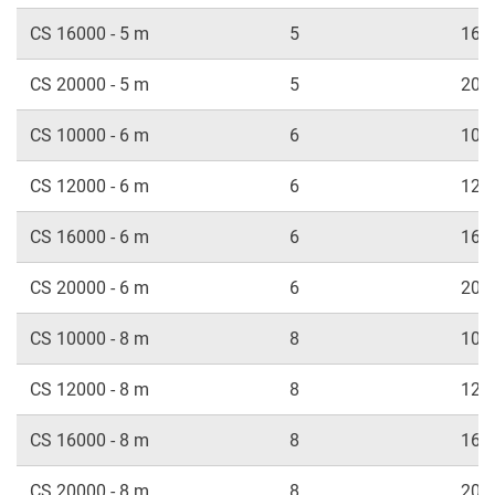
CS 16000 - 5 m
5
160
CS 20000 - 5 m
5
200
CS 10000 - 6 m
6
100
CS 12000 - 6 m
6
120
CS 16000 - 6 m
6
160
CS 20000 - 6 m
6
200
CS 10000 - 8 m
8
100
CS 12000 - 8 m
8
120
CS 16000 - 8 m
8
160
CS 20000 - 8 m
8
200