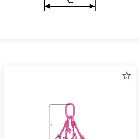
R
ZU
RKLISTE
ME
NZUFÜGEN
HI