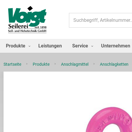
Suche
Produkte
Leistungen
Service
Unternehmen
Startseite
Produkte
Anschlagmittel
Anschlagketten
Zum
Ende
der
Bildgalerie
springen