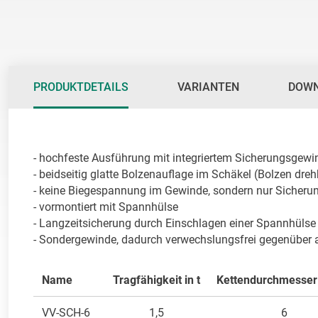
PRODUKTDETAILS
VARIANTEN
DOW
- hochfeste Ausführung mit integriertem Sicherungsgewi
- beidseitig glatte Bolzenauflage im Schäkel (Bolzen drehb
- keine Biegespannung im Gewinde, sondern nur Sicherun
- vormontiert mit Spannhülse

- Langzeitsicherung durch Einschlagen einer Spannhülse

- Sondergewinde, dadurch verwechslungsfrei gegenüber 
Name
Tragfähigkeit in t
Kettendurchmesser
VV-SCH-6
1,5
6