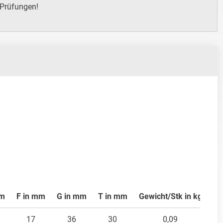
 Prüfungen!
mm
F in mm
G in mm
T in mm
Gewicht/Stk in kg
17
36
30
0,09