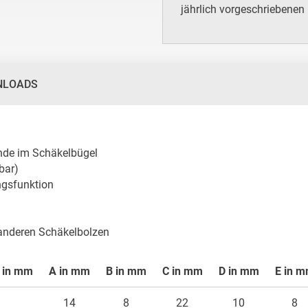
jährlich vorgeschriebenen
NLOADS
nde im Schäkelbügel

ar)

gsfunktion

anderen Schäkelbolzen
 in mm
A in mm
B in mm
C in mm
D in mm
E in 
14
8
22
10
8