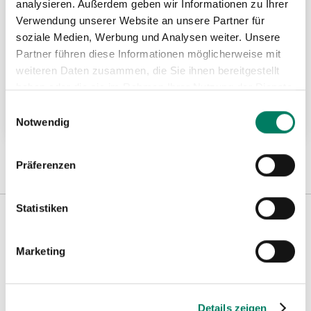
analysieren. Außerdem geben wir Informationen zu Ihrer
Verwendung unserer Website an unsere Partner für
soziale Medien, Werbung und Analysen weiter. Unsere
Partner führen diese Informationen möglicherweise mit
RUD VIP-Rundstahlkette VMK Güteklasse
weiteren Daten zusammen, die Sie ihnen bereitgestellt
10
haben oder die sie im Rahmen Ihrer Nutzung der Dienste
gesammelt haben.
Einwilligungsauswahl
Weitere Informationen
Notwendig
Präferenzen
Statistiken
Weitere Informationen
Marketing
Hinweise
Details zeigen