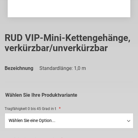
Zum
Anfang
RUD VIP-Mini-Kettengehänge,
der
verkürzbar/unverkürzbar
Bildgalerie
springen
Bezeichnung
Standardlänge: 1,0 m
Wählen Sie Ihre Produktvariante
Tragfähigkeit 0 bis 45 Grad in t