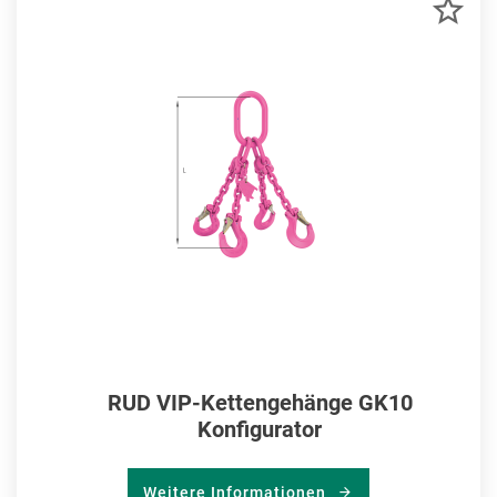
ZU
MER
HIN
RUD VIP-Kettengehänge GK10
Konfigurator
Weitere Informationen