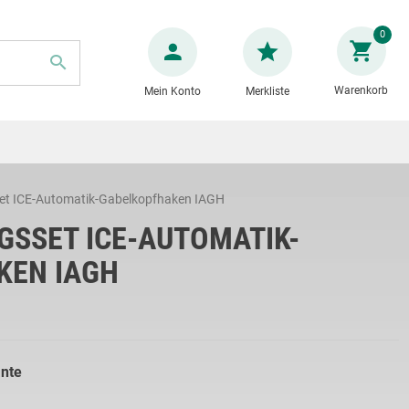
Zum
0
Inhalt
springen
Warenkorb
Mein Konto
Merkliste
SUCHE
et ICE-Automatik-Gabelkopfhaken IAGH
GSSET ICE-AUTOMATIK-
KEN IAGH
ante