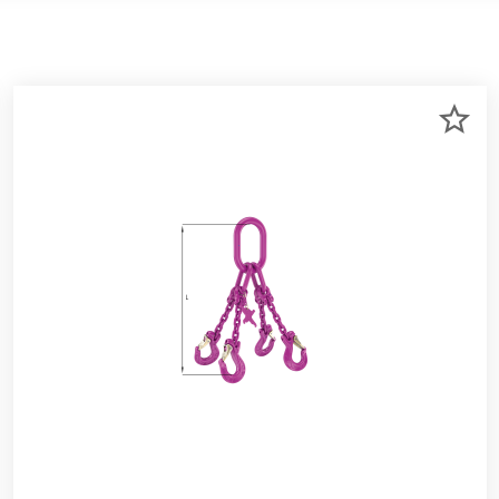
R
ZU
RKLISTE
ME
NZUFÜGEN
HI