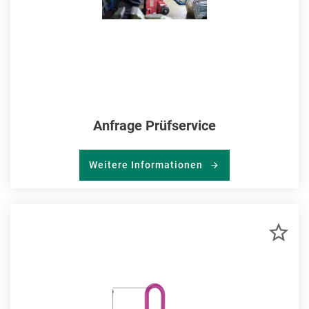
Anfrage Prüfservice
Weitere Informationen
ZU
MER
HIN