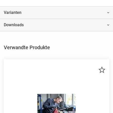
Varianten
Downloads
Verwandte Produkte
ZU
MER
HIN