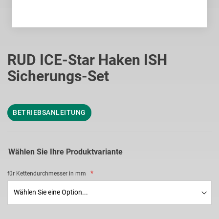
Zum
Anfang
RUD ICE-Star Haken ISH
der
Sicherungs-Set
Bildgalerie
springen
BETRIEBSANLEITUNG
Wählen Sie Ihre Produktvariante
für Kettendurchmesser in mm