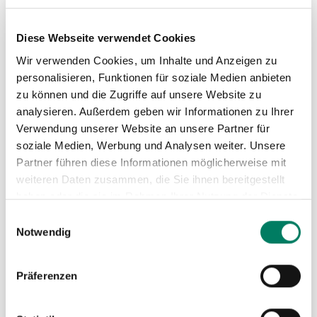
ZU
Diese Webseite verwendet Cookies
MER
Wir verwenden Cookies, um Inhalte und Anzeigen zu
HIN
personalisieren, Funktionen für soziale Medien anbieten
zu können und die Zugriffe auf unsere Website zu
analysieren. Außerdem geben wir Informationen zu Ihrer
Verwendung unserer Website an unsere Partner für
soziale Medien, Werbung und Analysen weiter. Unsere
Partner führen diese Informationen möglicherweise mit
weiteren Daten zusammen, die Sie ihnen bereitgestellt
haben oder die sie im Rahmen Ihrer Nutzung der Dienste
gesammelt haben.
Einwilligungsauswahl
Notwendig
RUD Sicherungsset ICE-Automatik-
Präferenzen
Gabelkopfhaken IAGH