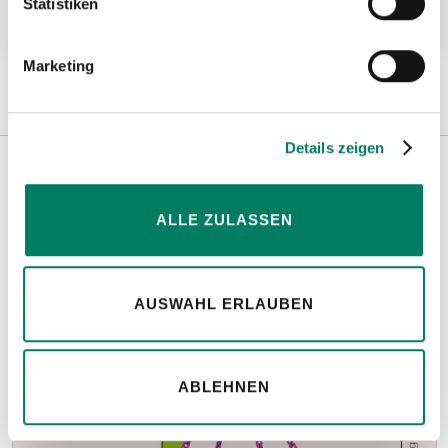
Statistiken
Weitere Informationen
Marketing
Details zeigen
Weitere Informationen
ALLE ZULASSEN
Hinweise
AUSWAHL ERLAUBEN
ABLEHNEN