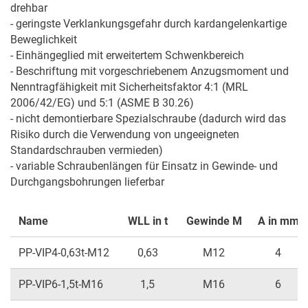
drehbar

- geringste Verklankungsgefahr durch kardangelenkartige 
Beweglichkeit

- Einhängeglied mit erweitertem Schwenkbereich

- Beschriftung mit vorgeschriebenem Anzugsmoment und 
Nenntragfähigkeit mit Sicherheitsfaktor 4:1 (MRL 
2006/42/EG) und 5:1 (ASME B 30.26)

- nicht demontierbare Spezialschraube (dadurch wird das 
Risiko durch die Verwendung von ungeeigneten 
Standardschrauben vermieden)

- variable Schraubenlängen für Einsatz in Gewinde- und 
Durchgangsbohrungen lieferbar
Name
WLL in t
Gewinde M
A in mm
PP-VIP4-0,63t-M12
0,63
M12
4
PP-VIP6-1,5t-M16
1,5
M16
6