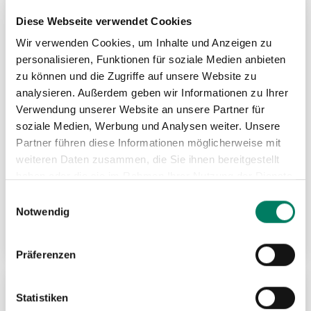
Diese Webseite verwendet Cookies
Wir verwenden Cookies, um Inhalte und Anzeigen zu
personalisieren, Funktionen für soziale Medien anbieten
zu können und die Zugriffe auf unsere Website zu
analysieren. Außerdem geben wir Informationen zu Ihrer
Verwendung unserer Website an unsere Partner für
soziale Medien, Werbung und Analysen weiter. Unsere
Partner führen diese Informationen möglicherweise mit
weiteren Daten zusammen, die Sie ihnen bereitgestellt
haben oder die sie im Rahmen Ihrer Nutzung der Dienste
RUD PP-B PowerPoint®-Ösenanschluss
gesammelt haben.
Einwilligungsauswahl
Notwendig
Weitere Informationen
Präferenzen
Statistiken
ZU