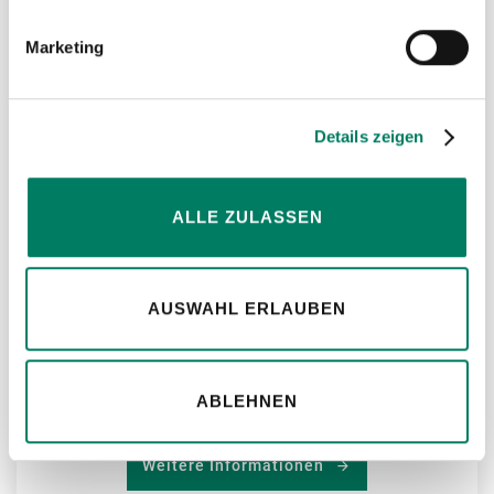
MER
Marketing
HIN
Details zeigen
ALLE ZULASSEN
AUSWAHL ERLAUBEN
RUD PP-S PowerPoint®-Star
Universalanschluss
ABLEHNEN
Weitere Informationen