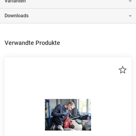
Varianten
Downloads
Verwandte Produkte
ZU
MER
HIN