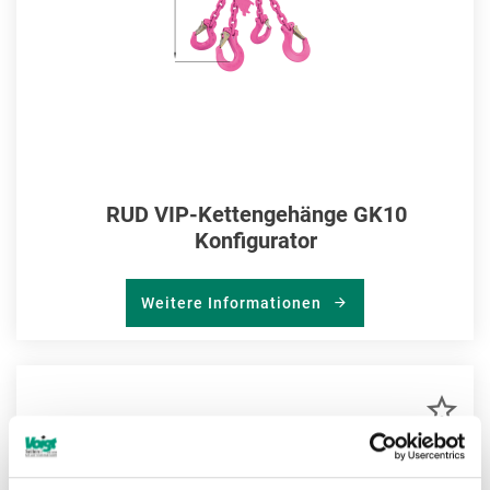
RUD VIP-Kettengehänge GK10
Konfigurator
Weitere Informationen
ZU
MER
HIN