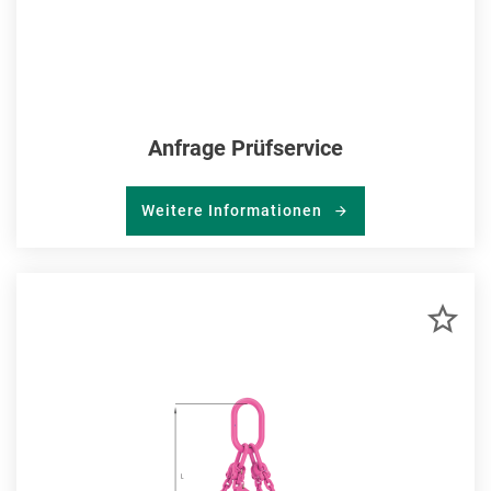
Anfrage Prüfservice
Weitere Informationen
ZU
MER
HIN