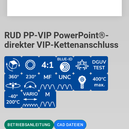
Zum
Anfang
RUD PP-VIP PowerPoint®-
der
direkter VIP-Kettenanschluss
Bildgalerie
springen
BETRIEBSANLEITUNG
CAD DATEIEN