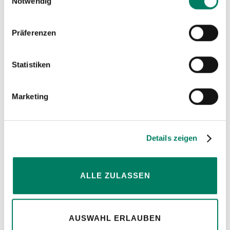
Weitere Informationen
Notwendig
Präferenzen
Hinweise
Statistiken
Marketing
Details zeigen
ALLE ZULASSEN
Konfiguratoren
AUSWAHL ERLAUBEN
für Anschlagmittel, Seile und Bowdenzüge.