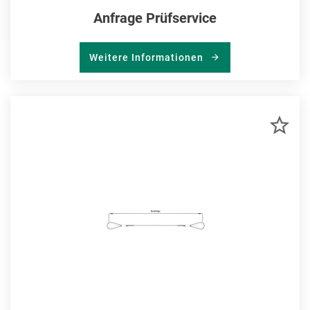
Anfrage Prüfservice
Weitere Informationen
ZU
MER
HIN