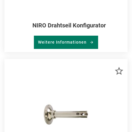
NIRO Drahtseil Konfigurator
Weitere Informationen
ZU
MER
HIN