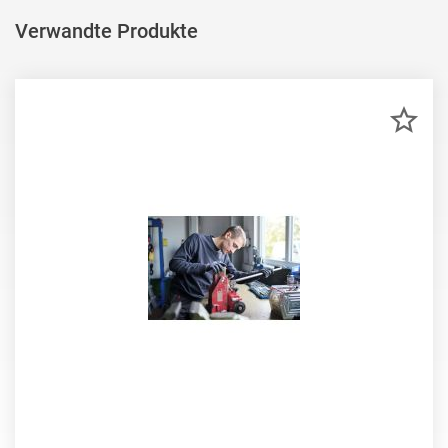
Verwandte Produkte
ZU
MER
HIN