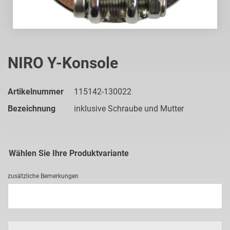
Zum
Anfang
NIRO Y-Konsole
der
Bildgalerie
springen
Artikelnummer
115142-130022
Bezeichnung
inklusive Schraube und Mutter
Wählen Sie Ihre Produktvariante
zusätzliche Bemerkungen