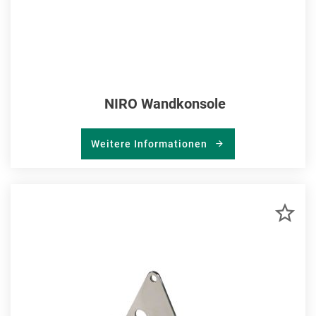
NIRO Wandkonsole
Weitere Informationen
ZU
MER
HIN