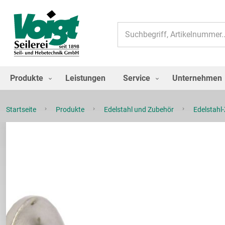
Suche
Produkte
Leistungen
Service
Unternehmen
Startseite
Produkte
Edelstahl und Zubehör
Edelstahl
Zum
Ende
der
Bildgalerie
springen