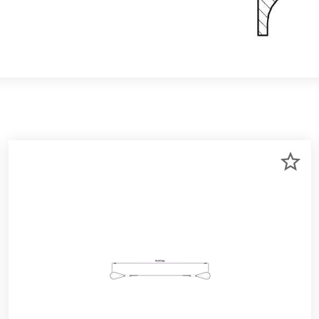
R
ZU
RKLISTE
ME
NZUFÜGEN
HI