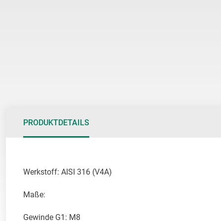
Anfang
der
Bildgalerie
springen
PRODUKTDETAILS
Werkstoff: AISI 316 (V4A)

Maße:

Gewinde G1: M8
