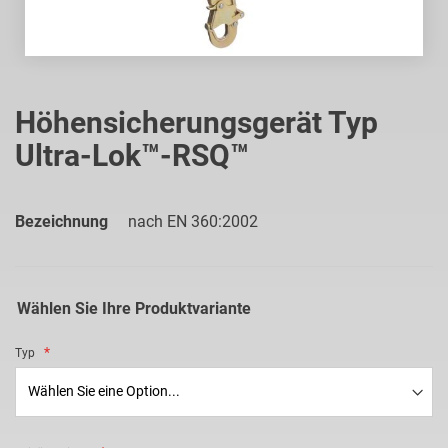
Zum
Anfang
Höhensicherungsgerät Typ
der
Ultra-Lok™-RSQ™
Bildgalerie
springen
Bezeichnung
nach EN 360:2002
Wählen Sie Ihre Produktvariante
Typ