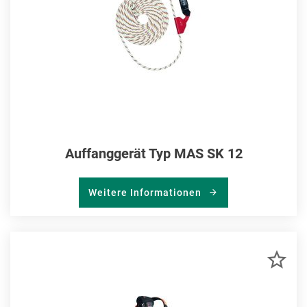
Auffanggerät Typ MAS SK 12
Weitere Informationen
ZU
MER
HIN