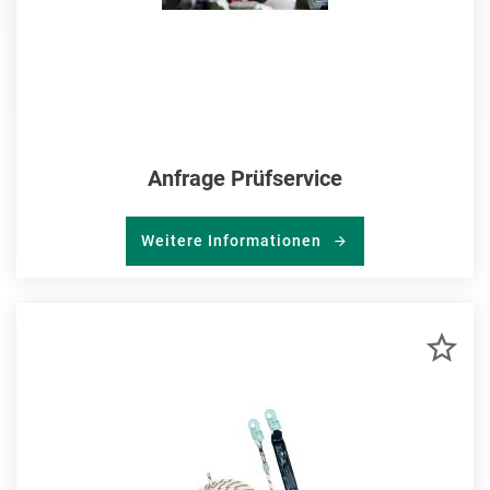
Anfrage Prüfservice
Weitere Informationen
ZU
MER
HIN