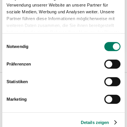
Verwendung unserer Website an unsere Partner für
soziale Medien, Werbung und Analysen weiter. Unsere
Auffanggurt Modell IGNITE PROTON WIND
Partner führen diese Informationen möglicherweise mit
STEEL nach MEETS CSA
weiteren Daten zusammen, die Sie ihnen bereitgestellt
haben oder die sie im Rahmen Ihrer Nutzung der Dienste
gesammelt haben.
Weitere Informationen
Einwilligungsauswahl
Notwendig
Präferenzen
Statistiken
Weitere Informationen
Marketing
Hinweise
Details zeigen