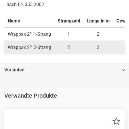
- nach EN 355:2002
Name
Strangzahl
Länge in m
Gewich
Wrapbax 2™ 1-Strang
1
2
Wrapbax 2™ 2-Strang
2
2
Varianten
Verwandte Produkte
ZU