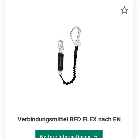
ZU
MER
HIN
Verbindungsmittel BFD FLEX nach EN
Weitere Informationen