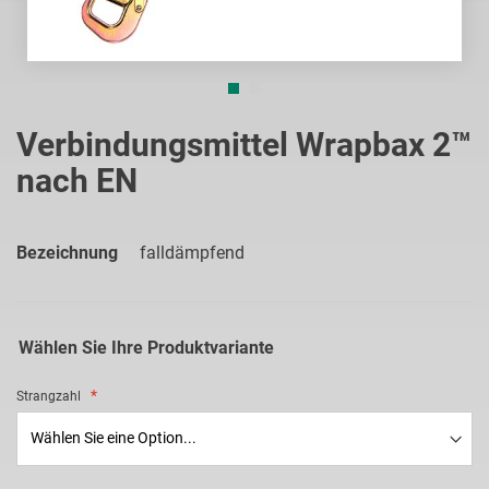
Zum
Anfang
Verbindungsmittel Wrapbax 2™
der
nach EN
Bildgalerie
springen
Bezeichnung
falldämpfend
Wählen Sie Ihre Produktvariante
Strangzahl