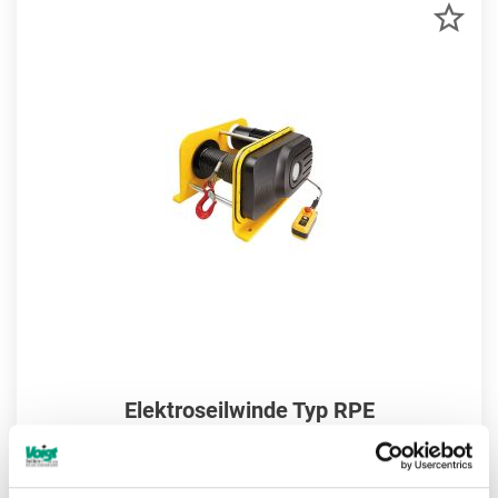
ZU
MER
HIN
Elektroseilwinde Typ RPE
Weitere Informationen