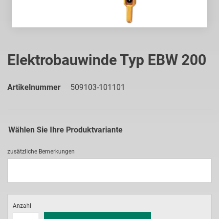
Zum
Anfang
Elektrobauwinde Typ EBW 200
der
Bildgalerie
springen
Artikelnummer
509103-101101
Wählen Sie Ihre Produktvariante
zusätzliche Bemerkungen
Anzahl