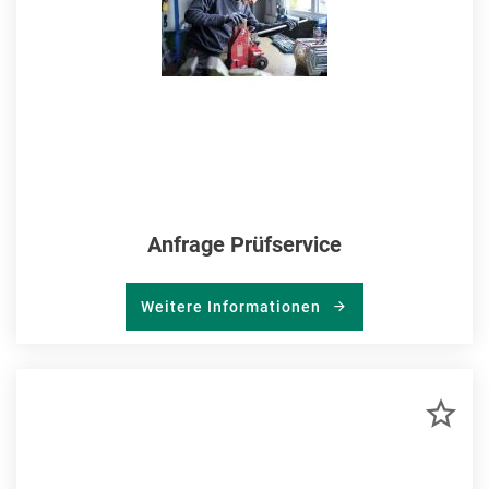
Anfrage Prüfservice
Weitere Informationen
ZU
MER
HIN