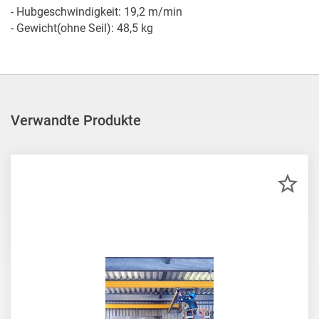
- Hubgeschwindigkeit: 19,2 m/min

- Gewicht(ohne Seil): 48,5 kg
Verwandte Produkte
ZU
MER
HIN