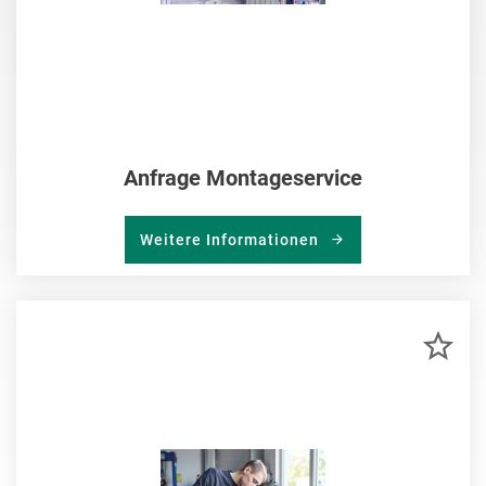
Anfrage Montageservice
Weitere Informationen
ZU
MER
HIN