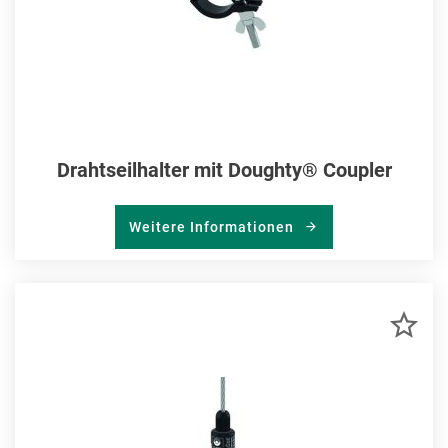
Drahtseilhalter mit Doughty® Coupler
Weitere Informationen
ZU
MER
HIN