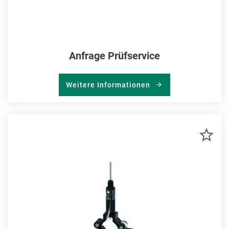
Anfrage Prüfservice
Weitere Informationen
ZU
MER
HIN