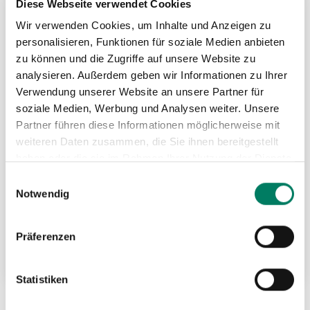
Diese Webseite verwendet Cookies
HIN
Wir verwenden Cookies, um Inhalte und Anzeigen zu
personalisieren, Funktionen für soziale Medien anbieten
zu können und die Zugriffe auf unsere Website zu
analysieren. Außerdem geben wir Informationen zu Ihrer
Verwendung unserer Website an unsere Partner für
soziale Medien, Werbung und Analysen weiter. Unsere
Partner führen diese Informationen möglicherweise mit
weiteren Daten zusammen, die Sie ihnen bereitgestellt
haben oder die sie im Rahmen Ihrer Nutzung der Dienste
gesammelt haben.
Einwilligungsauswahl
Notwendig
Drahtseilhalter mit Ring
Präferenzen
Weitere Informationen
Statistiken