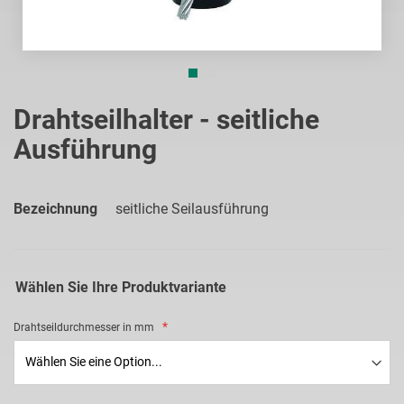
Zum
Anfang
Drahtseilhalter - seitliche
der
Ausführung
Bildgalerie
springen
Bezeichnung
seitliche Seilausführung
Wählen Sie Ihre Produktvariante
Drahtseildurchmesser in mm