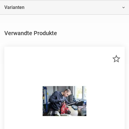
Varianten
Verwandte Produkte
ZU
MER
HIN