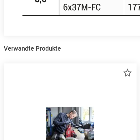
Verwandte Produkte
ZU
ME
HI