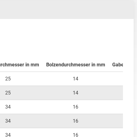
urchmesser in mm
Bolzendurchmesser in mm
Gabelweite
25
14
14
25
14
14
34
16
16
34
16
16
34
16
16