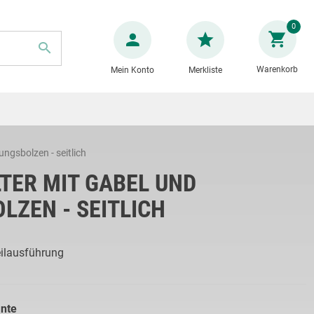
Zum
0
Inhalt
springen
Warenkorb
Mein Konto
Merkliste
SUCHE
ungsbolzen - seitlich
TER MIT GABEL UND
LZEN - SEITLICH
eilausführung
ante