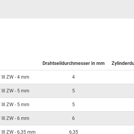
Drahtseildurchmesser in mm
Zylinderd
 III ZW - 4 mm
4
 III ZW - 5 mm
5
 III ZW - 5 mm
5
 III ZW - 6 mm
6
 III ZW - 6,35 mm
6,35