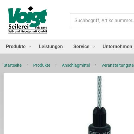
Suche
Produkte
Leistungen
Service
Unternehmen
Startseite
Produkte
Anschlagmittel
Veranstaltungst
Zum
Ende
der
Bildgalerie
springen