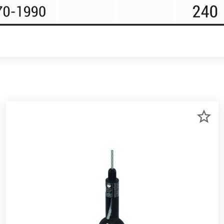
R
ZU
RKLISTE
ME
NZUFÜGEN
HI