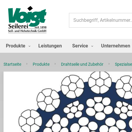
Suche
Produkte
Leistungen
Service
Unternehmen
Startseite
Produkte
Drahtseile und Zubehör
Spezialse
Zum
Ende
der
Bildgalerie
springen