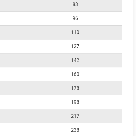
83
96
110
127
142
160
178
198
217
238