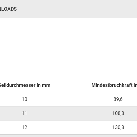
NLOADS
Seildurchmesser in mm
Mindestbruchkraft i
10
89,6
11
108,8
12
130,8