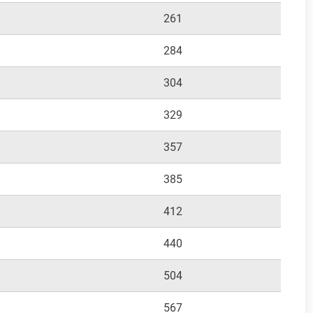
261
284
304
329
357
385
412
440
504
567