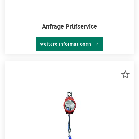
Anfrage Prüfservice
Weitere Informationen
ZU
MER
HIN