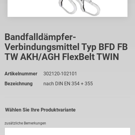
Zum
Anfang
Bandfalldämpfer-
der
Verbindungsmittel Typ BFD FB
Bildgalerie
springen
TW AKH/AGH FlexBelt TWIN
Artikelnummer
302120-102101
Bezeichnung
nach DIN EN 354 + 355
Wählen Sie Ihre Produktvariante
zusätzliche Bemerkungen