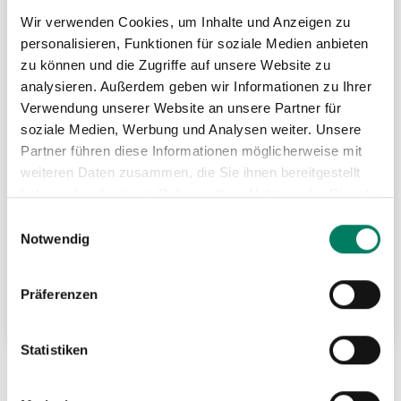
HIN
Wir verwenden Cookies, um Inhalte und Anzeigen zu
personalisieren, Funktionen für soziale Medien anbieten
zu können und die Zugriffe auf unsere Website zu
analysieren. Außerdem geben wir Informationen zu Ihrer
Verwendung unserer Website an unsere Partner für
soziale Medien, Werbung und Analysen weiter. Unsere
Partner führen diese Informationen möglicherweise mit
weiteren Daten zusammen, die Sie ihnen bereitgestellt
haben oder die sie im Rahmen Ihrer Nutzung der Dienste
gesammelt haben.
Einwilligungsauswahl
Notwendig
Auffanggerät Typ MAS SK 12
Präferenzen
Weitere Informationen
Statistiken