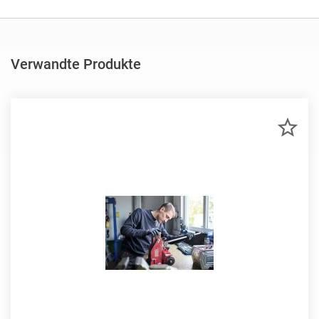
Verwandte Produkte
ZU
MER
HIN