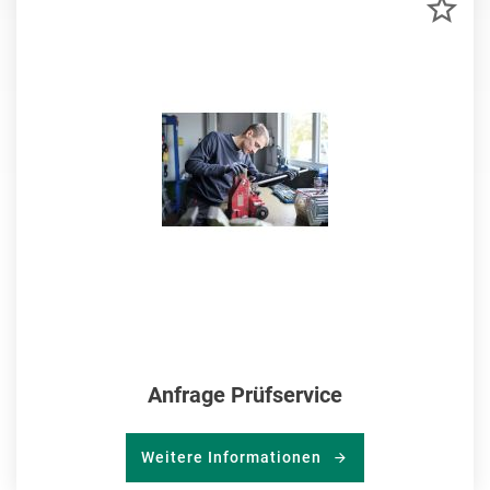
ZU
MER
HIN
Anfrage Prüfservice
Weitere Informationen