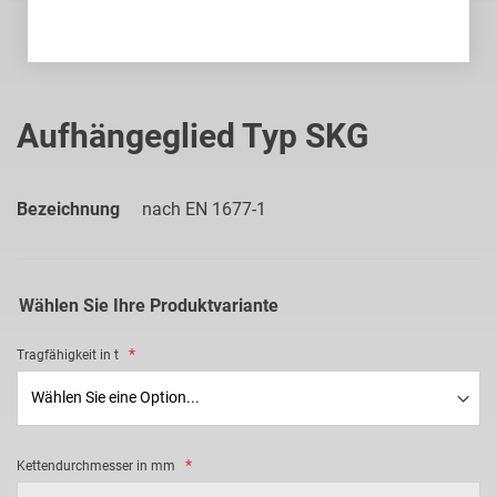
Zum
Anfang
Aufhängeglied Typ SKG
der
Bildgalerie
springen
Bezeichnung
nach EN 1677-1
Wählen Sie Ihre Produktvariante
Tragfähigkeit in t
Kettendurchmesser in mm