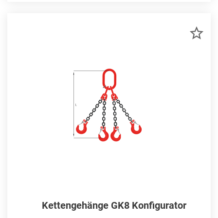
ZU
MER
HIN
Kettengehänge GK8 Konfigurator