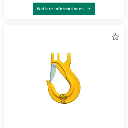
Weitere Informationen
ZU
MER
HIN