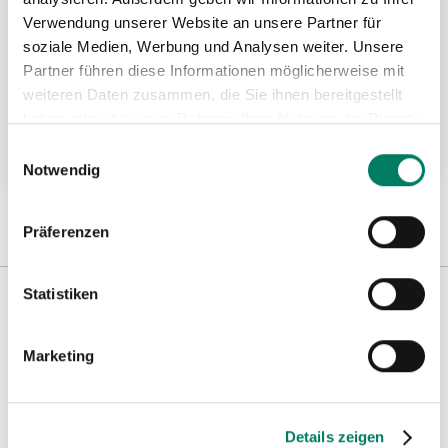
Verwendung unserer Website an unsere Partner für
soziale Medien, Werbung und Analysen weiter. Unsere
Partner führen diese Informationen möglicherweise mit
Schaftkupplung Typ SKS
weiteren Daten zusammen, die Sie ihnen bereitgestellt
haben oder die sie im Rahmen Ihrer Nutzung der Dienste
gesammelt haben.
Einwilligungsauswahl
Weitere Informationen
Notwendig
Präferenzen
Statistiken
Weitere Informationen
Marketing
Hinweise
Details zeigen