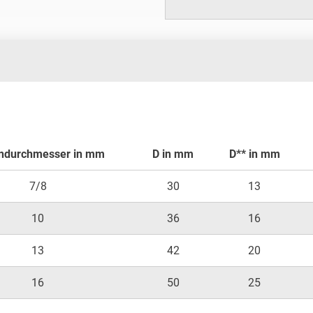
ndurchmesser in mm
D in mm
D** in mm
7/8
30
13
10
36
16
13
42
20
16
50
25