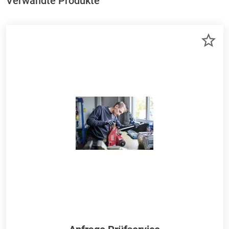
Verwandte Produkte
ZU
ME
HI