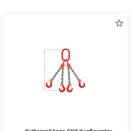
R
ZU
RKLISTE
ME
NZUFÜGEN
HI