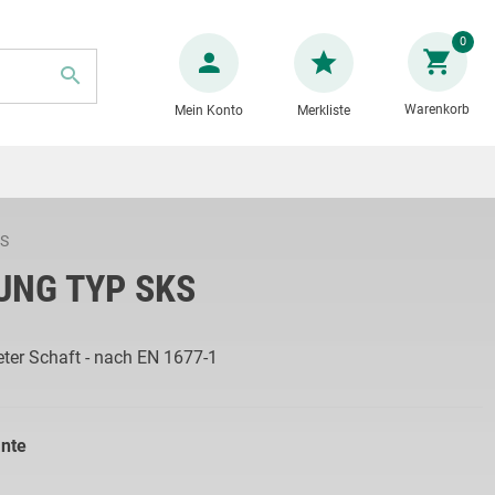
Zum
0
Inhalt
springen
Warenkorb
Mein Konto
Merkliste
SUCHE
KS
NG TYP SKS
eter Schaft - nach EN 1677-1
ante