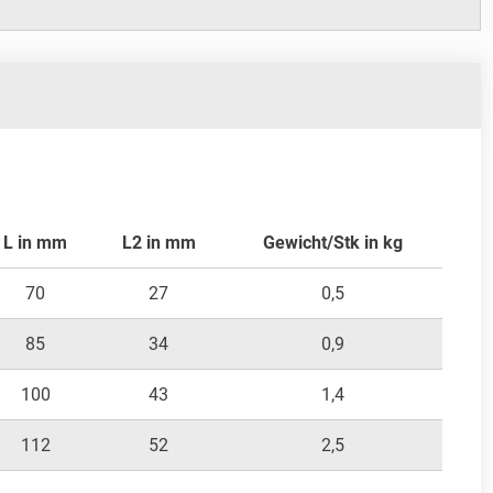
L in mm
L2 in mm
Gewicht/Stk in kg
70
27
0,5
85
34
0,9
100
43
1,4
112
52
2,5