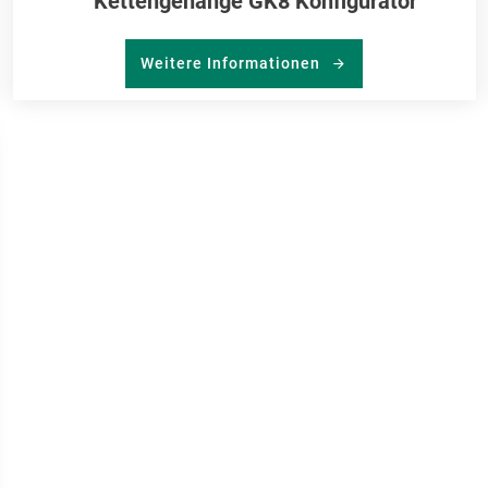
Kettengehänge GK8 Konfigurator
Weitere Informationen
R
RKLISTE
NZUFÜGEN