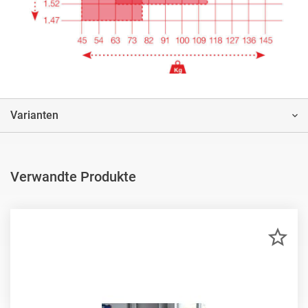
Varianten
Verwandte Produkte
ZU
MER
HIN