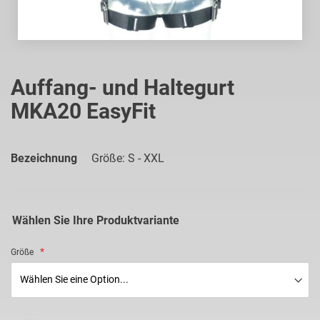
Zum
Anfang
Auffang- und Haltegurt
der
MKA20 EasyFit
Bildgalerie
springen
Bezeichnung
Größe: S - XXL
Wählen Sie Ihre Produktvariante
Größe