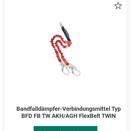
ZU
MER
HIN
Bandfalldämpfer-Verbindungsmittel Typ
BFD FB TW AKH/AGH FlexBelt TWIN