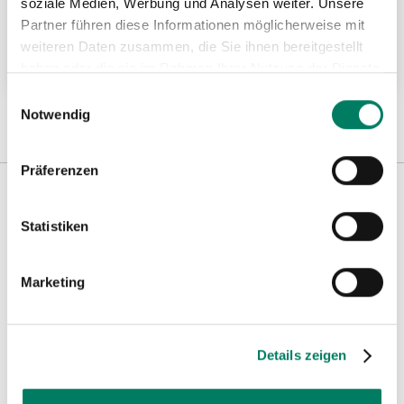
soziale Medien, Werbung und Analysen weiter. Unsere
Höhensicherungsgerät Typ Nano-Lok™
Partner führen diese Informationen möglicherweise mit
weiteren Daten zusammen, die Sie ihnen bereitgestellt
Weitere Informationen
haben oder die sie im Rahmen Ihrer Nutzung der Dienste
gesammelt haben.
Einwilligungsauswahl
Notwendig
Präferenzen
Weitere Informationen
Statistiken
Marketing
Hinweise
Details zeigen