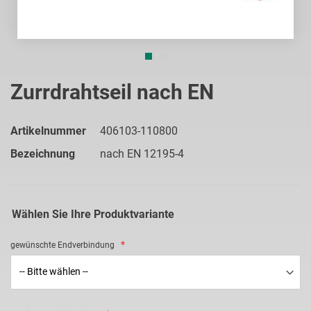
Zum
Anfang
Zurrdrahtseil nach EN
der
Bildgalerie
springen
Artikelnummer
406103-110800
Bezeichnung
nach EN 12195-4
Wählen Sie Ihre Produktvariante
gewünschte Endverbindung