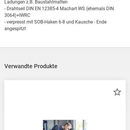
Ladungen z.B. Baustahlmatten

- Drahtseil DIN EN 12385-4 Machart WS (ehemals DIN 
3064)+IWRC

- verpresst mit SOB-Haken 6-8 und Kausche - Ende 
angespitzt
Verwandte Produkte
ZU
MER
HIN