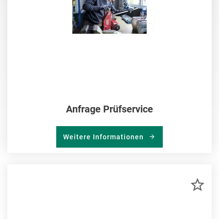
Anfrage Prüfservice
Weitere Informationen
ZU
MER
HIN