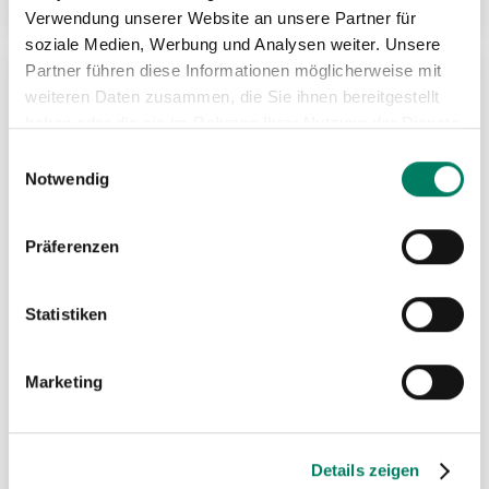
Verwendung unserer Website an unsere Partner für
soziale Medien, Werbung und Analysen weiter. Unsere
Partner führen diese Informationen möglicherweise mit
weiteren Daten zusammen, die Sie ihnen bereitgestellt
ZU
haben oder die sie im Rahmen Ihrer Nutzung der Dienste
MER
gesammelt haben.
Einwilligungsauswahl
HIN
Notwendig
Präferenzen
Statistiken
Marketing
Details zeigen
Kranwaagen Typ HFM mit LED-Display