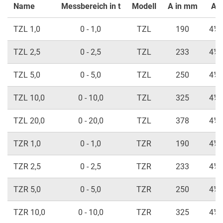
Name
Messbereich in t
Modell
A in mm
An
TZL 1,0
0 - 1,0
TZL
190
4½ s
TZL 2,5
0 - 2,5
TZL
233
4½ s
TZL 5,0
0 - 5,0
TZL
250
4½ s
TZL 10,0
0 - 10,0
TZL
325
4½ s
TZL 20,0
0 - 20,0
TZL
378
4½ s
TZR 1,0
0 - 1,0
TZR
190
4½ s
TZR 2,5
0 - 2,5
TZR
233
4½ s
TZR 5,0
0 - 5,0
TZR
250
4½ s
TZR 10,0
0 - 10,0
TZR
325
4½ s