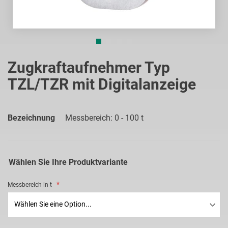
Zum
Anfang
Zugkraftaufnehmer Typ
der
TZL/TZR mit Digitalanzeige
Bildgalerie
springen
Bezeichnung
Messbereich: 0 - 100 t
Wählen Sie Ihre Produktvariante
Messbereich in t