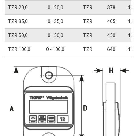
TZR 20,0
0 - 20,0
TZR
378
4½ s
TZR 35,0
0 - 35,0
TZR
405
4½ s
TZR 50,0
0 - 50,0
TZR
450
4½ s
TZR 100,0
0 - 100,0
TZR
640
4½ s