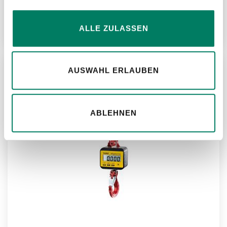
ALLE ZULASSEN
Weitere Informationen
AUSWAHL ERLAUBEN
ZU
MER
ABLEHNEN
HIN