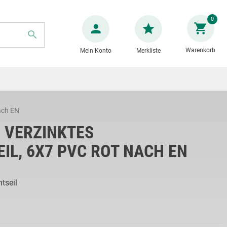
Zum
0
Inhalt
springen
Warenkorb
Mein Konto
Merkliste
SUCHE
ach EN
 VERZINKTES
IL, 6X7 PVC ROT NACH EN
tseil