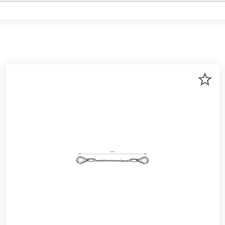
R
ZU
RKLISTE
ME
NZUFÜGEN
HI