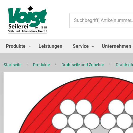
Suche
Produkte
Leistungen
Service
Unternehmen
Startseite
Produkte
Drahtseile und Zubehör
Drahtsei
Zum
Ende
der
Bildgalerie
springen