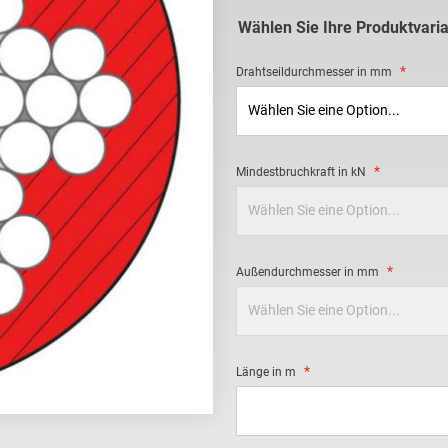
Wählen Sie Ihre Produktvari
Drahtseildurchmesser in mm
Mindestbruchkraft in kN
Außendurchmesser in mm
Länge in m