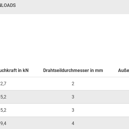
NLOADS
chkraft in kN
Drahtseildurchmesser in mm
Auße
2,7
2
5,2
3
5,2
3
9,4
4