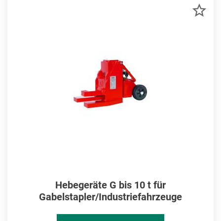
ZU
MER
HIN
Hebegeräte G bis 10 t für
Gabelstapler/Industriefahrzeuge