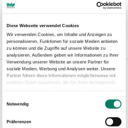
Hydraulische Hebegeräte für Schwerlasten
bis 20 t
Diese Webseite verwendet Cookies
Weitere Informationen
Wir verwenden Cookies, um Inhalte und Anzeigen zu
personalisieren, Funktionen für soziale Medien anbieten
zu können und die Zugriffe auf unsere Website zu
analysieren. Außerdem geben wir Informationen zu Ihrer
Verwendung unserer Website an unsere Partner für
soziale Medien, Werbung und Analysen weiter. Unsere
Partner führen diese Informationen möglicherweise mit
Weitere Informationen
weiteren Daten zusammen, die Sie ihnen bereitgestellt
haben oder die sie im Rahmen Ihrer Nutzung der Dienste
gesammelt haben.
Einwilligungsauswahl
Hinweise
Notwendig
Präferenzen