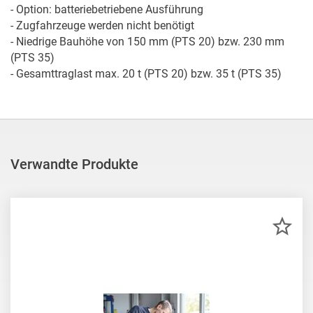
- Option: batteriebetriebene Ausführung

- Zugfahrzeuge werden nicht benötigt

- Niedrige Bauhöhe von 150 mm (PTS 20) bzw. 230 mm 
(PTS 35)

- Gesamttraglast max. 20 t (PTS 20) bzw. 35 t (PTS 35)
Verwandte Produkte
ZU
MER
HIN