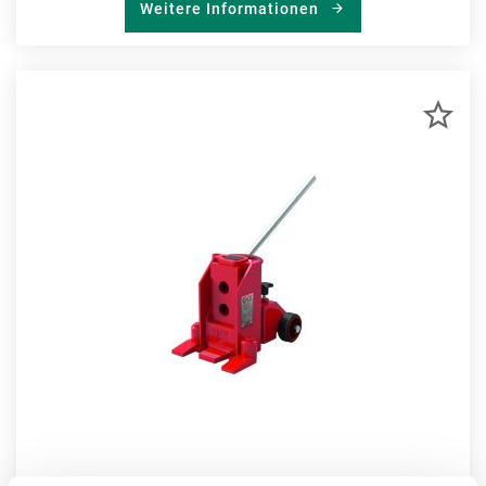
Weitere Informationen
ZU
MER
HIN