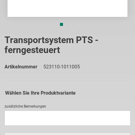
Zum
Anfang
Transportsystem PTS -
der
ferngesteuert
Bildgalerie
springen
Artikelnummer
523110-1011005
Wählen Sie Ihre Produktvariante
zusätzliche Bemerkungen