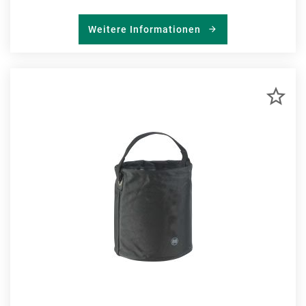
Weitere Informationen
ZU
MER
HIN