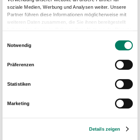
soziale Medien, Werbung und Analysen weiter. Unsere
Partner führen diese Informationen möglicherweise mit
weiteren Daten zusammen, die Sie ihnen bereitgestellt
haben oder die sie im Rahmen Ihrer Nutzung der Dienste
gesammelt haben.
Einwilligungsauswahl
Notwendig
Präferenzen
Konfiguratoren
Statistiken
für Anschlagmittel, Seile und Bowdenzüge.
Marketing
MEHR ERFAHREN
Details zeigen