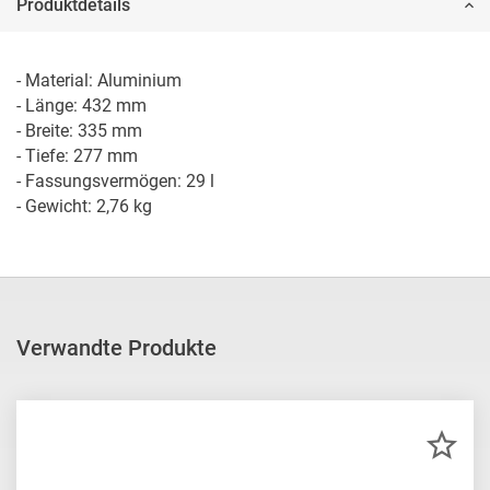
Produktdetails
- Material: Aluminium

- Länge: 432 mm

- Breite: 335 mm

- Tiefe: 277 mm

- Fassungsvermögen: 29 l

- Gewicht: 2,76 kg
Verwandte Produkte
ZU
MER