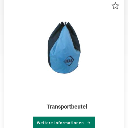
ZU
MER
HIN
Transportbeutel
Weitere Informationen