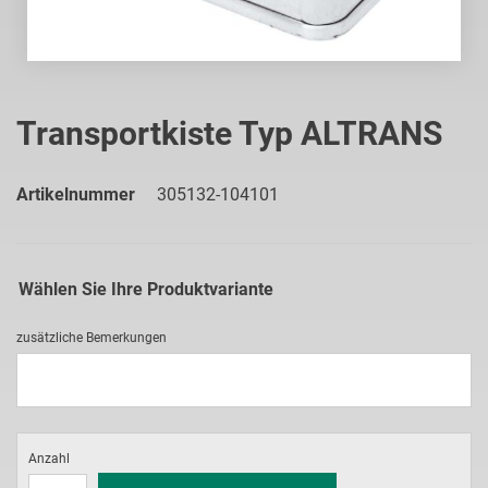
Zum
Anfang
Transportkiste Typ ALTRANS
der
Bildgalerie
springen
Artikelnummer
305132-104101
Wählen Sie Ihre Produktvariante
zusätzliche Bemerkungen
Anzahl