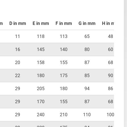
mm
D in mm
E in mm
F in mm
G in mm
H in mm
11
118
113
65
48
16
145
140
80
60
20
158
155
87
68
22
180
175
85
90
29
205
180
94
86
29
170
155
87
68
29
240
210
110
100