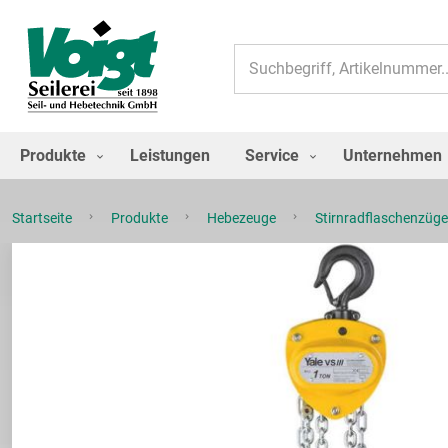
Suche
Produkte
Leistungen
Service
Unternehmen
Startseite
Produkte
Hebezeuge
Stirnradflaschenzüg
Zum
Ende
der
Bildgalerie
springen