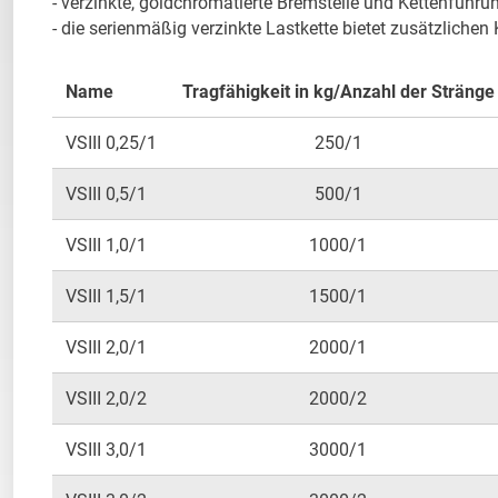
- verzinkte, goldchromatierte Bremsteile und Kettenführu
- die serienmäßig verzinkte Lastkette bietet zusätzlichen
Name
Tragfähigkeit in kg/Anzahl der Stränge
VSIII 0,25/1
250/1
VSIII 0,5/1
500/1
VSIII 1,0/1
1000/1
VSIII 1,5/1
1500/1
VSIII 2,0/1
2000/1
VSIII 2,0/2
2000/2
VSIII 3,0/1
3000/1