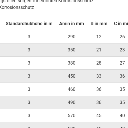
ngsrollen sorgen für erhöhten Korrosionsschutz

 Korrosionsschutz
Standardhubhöhe in m
Amin in mm
B in mm
C in 
3
290
12
26
3
350
21
23
3
380
28
27
3
450
33
36
3
460
36
35
3
490
36
35
3
570
45
40