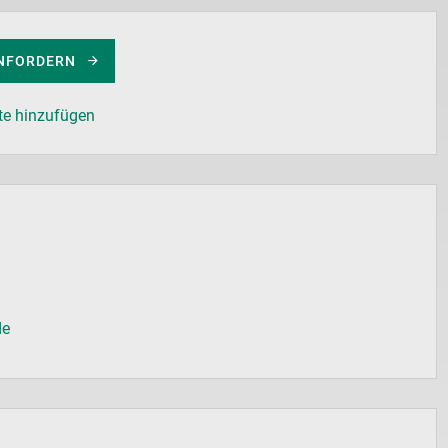
NFORDERN
te hinzufügen
de