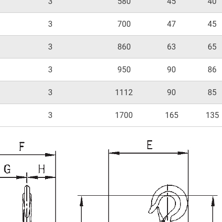
3
580
45
40
3
700
47
45
3
860
63
65
3
950
90
86
3
1112
90
85
3
1700
165
135