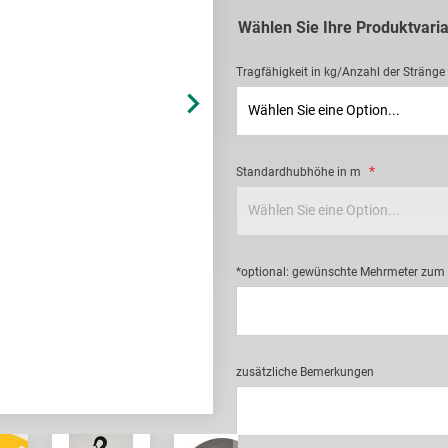
Wählen Sie Ihre Produktvari
Tragfähigkeit in kg/Anzahl der Stränge
Standardhubhöhe in m
*optional: gewünschte Mehrmeter zum
zusätzliche Bemerkungen